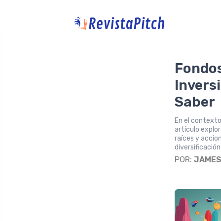
Fondos
Invers
Saber
En el contexto 
artículo explo
raíces y accio
diversificación
POR:
JAME