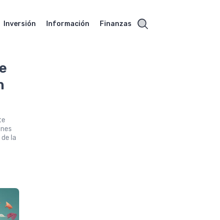
Inversión
Información
Finanzas
de
n
te
enes
 de la