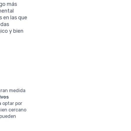
esgo más
mental
 en las que
idas
ico y bien
 gran medida
ivos
a optar por
uien cercano
e pueden