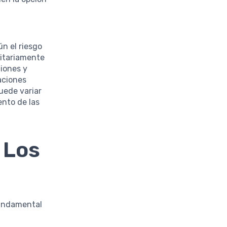
ún el riesgo
ritariamente
ciones y
aciones
puede variar
nto de las
 Los
fundamental