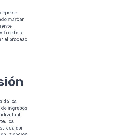
a opción
ede marcar
esente
n
frente a
ar el proceso
sión
a de los
 de ingresos
individual
e, los
strada por
nen la opción