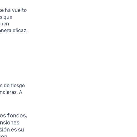
se ha vuelto
es que
alúen
nera eficaz.
s de riesgo
ncieras. A
tos fondos,
ensiones
sión es su
son