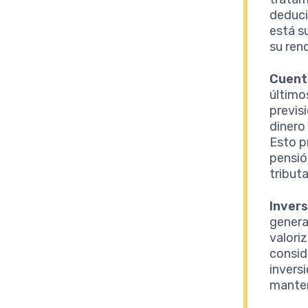
deduci
está s
su ren
Cuent
último
previsi
dinero
Esto p
pensió
tributa
Invers
generar
valoriz
consid
invers
manten