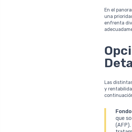
En el panora
una priorida
enfrenta div
adecuadament
Opci
Deta
Las distinta
y rentabilid
continuación
Fondo
que so
(AFP).
tratam