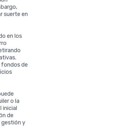
mbargo,
r suerte en
do en los
rro
retirando
ativas.
s fondos de
icios
 puede
ler o la
 inicial
ión de
 gestión y