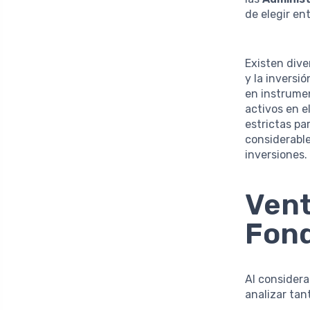
de elegir en
Existen dive
y la inversi
en instrumen
activos en e
estrictas par
considerabl
inversiones.
Vent
Fond
Al consider
analizar tan