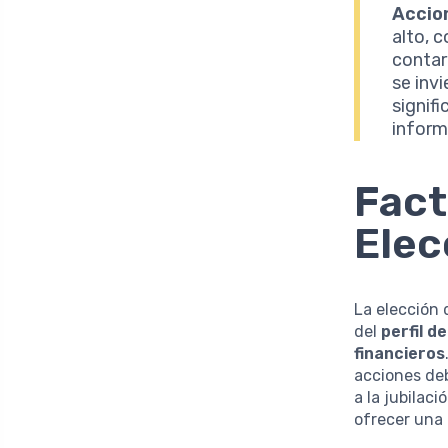
Accio
alto, 
contar
se inv
signif
inform
Fact
Elec
La elección
del
perfil d
financieros
acciones deb
a la jubilac
ofrecer una 