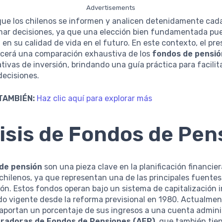
Advertisements
que los chilenos se informen y analicen detenidamente cad
mar decisiones, ya que una elección bien fundamentada pu
a en su calidad de vida en el futuro. En este contexto, el pr
recerá una comparación exhaustiva de los
fondos de pensió
ativas de inversión, brindando una guía práctica para facilit
decisiones.
TAMBIÉN:
Haz clic aquí para explorar más
isis de Fondos de Pen
de pensión
son una pieza clave en la planificación financier
hilenos, ya que representan una de las principales fuentes
ción. Estos fondos operan bajo un sistema de capitalización 
o vigente desde la reforma previsional en 1980. Actualment
aportan un porcentaje de sus ingresos a una cuenta admini
tradoras de Fondos de Pensiones (AFP)
, que también tie