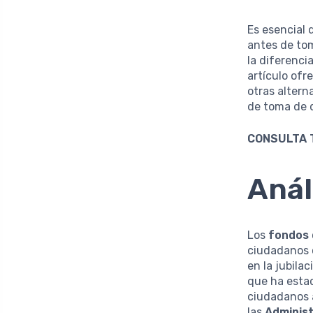
Es esencial 
antes de to
la diferenci
artículo of
otras altern
de toma de 
CONSULTA 
Anál
Los
fondos 
ciudadanos c
en la jubila
que ha estad
ciudadanos 
las
Adminis