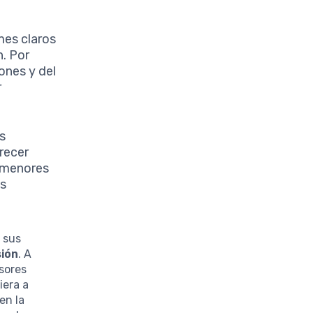
mes claros
n. Por
ones y del
r
s
frecer
n menores
us
r sus
sión
. A
sores
iera a
en la