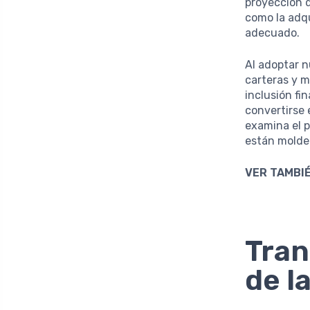
proyección d
como la adqu
adecuado.
Al adoptar n
carteras y m
inclusión fi
convertirse 
examina el p
están moldea
VER TAMBIÉ
Tran
de l