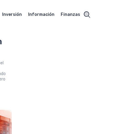
Inversión
Información
Finanzas
n
el
ndo
ero