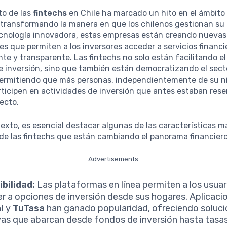
to de las
fintechs
en Chile ha marcado un hito en el ámbito 
 transformando la manera en que los chilenos gestionan su 
ecnología innovadora, estas empresas están creando nuevas
s que permiten a los inversores acceder a servicios financi
nte y transparente. Las fintechs no solo están facilitando e
e inversión, sino que también están democratizando el sect
 permitiendo que más personas, independientemente de su n
rticipen en actividades de inversión que antes estaban res
ecto.
exto, es esencial destacar algunas de las características m
e las fintechs que están cambiando el panorama financiero
Advertisements
bilidad:
Las plataformas en línea permiten a los usuar
r a opciones de inversión desde sus hogares. Aplicac
l
y
TuTasa
han ganado popularidad, ofreciendo soluc
ivas que abarcan desde fondos de inversión hasta tasa