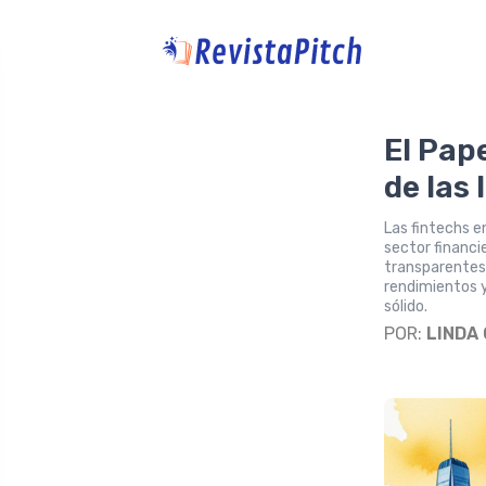
El Pap
de las 
Las fintechs e
sector financi
transparentes
rendimientos y
sólido.
POR:
LINDA