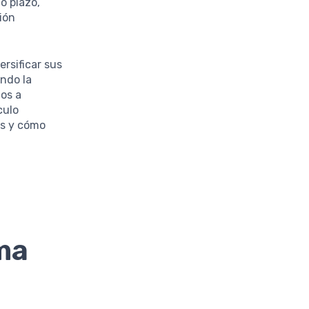
o plazo,
ión
ersificar sus
ando la
uos a
culo
es y cómo
ma