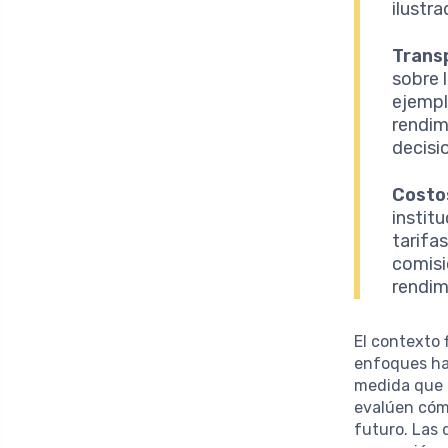
ilustr
Trans
sobre 
ejemp
rendim
decisi
Costo
instit
tarifa
comisi
rendim
El contexto 
enfoques ha
medida que 
evalúen cómo
futuro. Las 