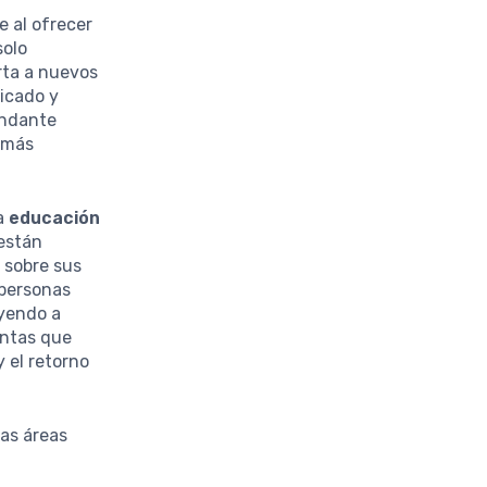
e al ofrecer
solo
rta a nuevos
licado y
undante
d más
la
educación
 están
 sobre sus
 personas
uyendo a
entas que
y el retorno
das áreas