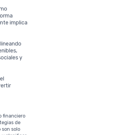
omo
forma
ente implica
alineando
nibles,
sociales y
el
ertir
 financiero
tegias de
 son solo