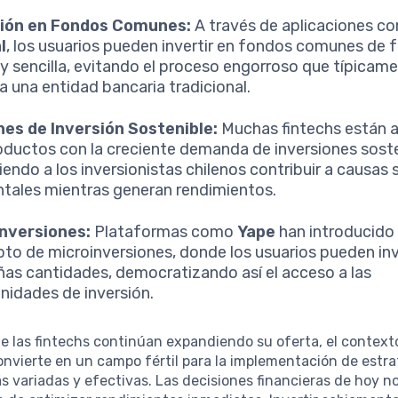
sión en Fondos Comunes:
A través de aplicaciones c
l
, los usuarios pueden invertir en fondos comunes de 
 y sencilla, evitando el proceso engorroso que típicam
 a una entidad bancaria tradicional.
es de Inversión Sostenible:
Muchas fintechs están 
oductos con la creciente demanda de inversiones soste
iendo a los inversionistas chilenos contribuir a causas 
tales mientras generan rendimientos.
inversiones:
Plataformas como
Yape
han introducido 
to de microinversiones, donde los usuarios pueden inv
as cantidades, democratizando así el acceso a las
nidades de inversión.
 las fintechs continúan expandiendo su oferta, el contexto
onvierte en un campo fértil para la implementación de estra
s variadas y efectivas. Las decisiones financieras de hoy no