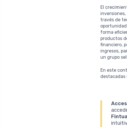
El crecimien
inversiones,
través de t
oportunidade
forma eficie
productos d
financiero,
ingresos, pa
un grupo sel
En este cont
destacadas d
Accesi
accede
Fintua
intuit