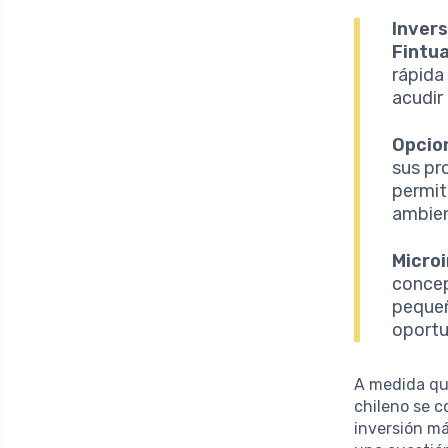
Inver
Fintua
rápida
acudir
Opcion
sus pr
permit
ambien
Micro
concep
pequeñ
oportu
A medida que
chileno se c
inversión má