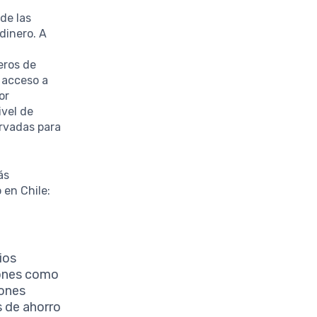
de las
dinero. A
eros de
l acceso a
or
ivel de
ervadas para
ás
 en Chile:
ios
iones como
iones
s de ahorro