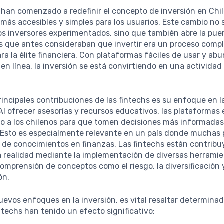
 han comenzado a redefinir el concepto de inversión en Chil
 más accesibles y simples para los usuarios. Este cambio no 
los inversores experimentados, sino que también abre la pue
s que antes consideraban que invertir era un proceso comp
ra la élite financiera. Con plataformas fáciles de usar y ab
en línea, la inversión se está convirtiendo en una activida
rincipales contribuciones de las fintechs es su enfoque en 
 Al ofrecer asesorías y recursos educativos, las plataformas
 a los chilenos para que tomen decisiones más informadas
. Esto es especialmente relevante en un país donde muchas
 de conocimientos en finanzas. Las fintechs están contrib
a realidad mediante la implementación de diversas herrami
 comprensión de conceptos como el riesgo, la diversificación 
ón.
uevos enfoques en la inversión, es vital resaltar determina
ntechs han tenido un efecto significativo: