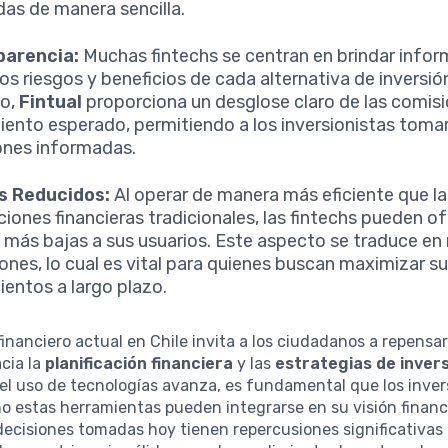
adas de manera sencilla.
parencia:
Muchas fintechs se centran en brindar infor
los riesgos y beneficios de cada alternativa de inversió
lo,
Fintual
proporciona un desglose claro de las comisi
iento esperado, permitiendo a los inversionistas toma
ones informadas.
s Reducidos:
Al operar de manera más eficiente que la
uciones financieras tradicionales, las fintechs pueden o
s más bajas a sus usuarios. Este aspecto se traduce e
ones, lo cual es vital para quienes buscan maximizar s
ientos a largo plazo.
financiero actual en Chile invita a los ciudadanos a repensa
cia la
planificación financiera
y las
estrategias de inver
el uso de tecnologías avanza, es fundamental que los inver
 estas herramientas pueden integrarse en su visión financ
decisiones tomadas hoy tienen repercusiones significativas 