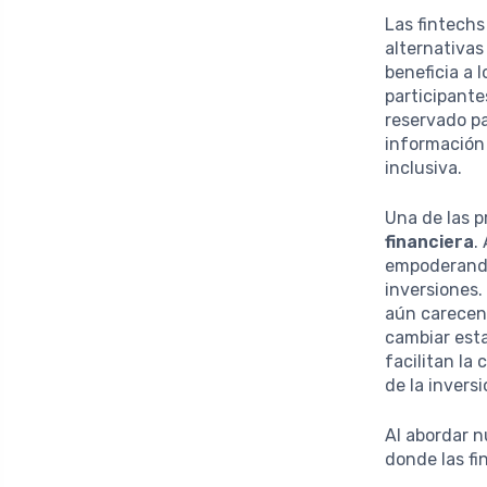
Las fintechs
alternativas
beneficia a 
participante
reservado pa
información 
inclusiva.
Una de las p
financiera
.
empoderando
inversiones
aún carecen
cambiar est
facilitan la
de la inversi
Al abordar n
donde las fi