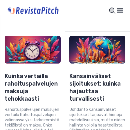
Kuinka vertailla
Kansainväliset
rahoituspalvelujen
sijoitukset: kuinka
maksuja
hajauttaa
tehokkaasti
turvallisesti
Rahoituspalvelujen maksujen
Johdanto Kansainväliset
vertailu Rahoituspalvelujen
sijoitukset tarjoavat hienoja
valinnassa yksi tärkeimmistä
mahdollisuuksia, mutta niiden
tekijöistä on maksu. Onko
hallinta voi olla haasteellista.