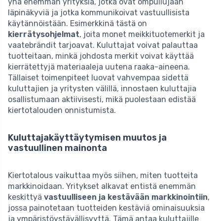
yhä enemmän yrityksiä, jotka ovat ompuilujaan
läpinäkyviä ja jotka kommunikoivat vastuullisista
käytännöistään. Esimerkkinä tästä on
kierrätysohjelmat
, joita monet meikkituotemerkit ja
vaatebrändit tarjoavat. Kuluttajat voivat palauttaa
tuotteitaan, minkä johdosta merkit voivat käyttää
kierrätettyjä materiaaleja uutena raaka-aineena.
Tällaiset toimenpiteet luovat vahvempaa sidettä
kuluttajien ja yritysten välillä, innostaen kuluttajia
osallistumaan aktiivisesti, mikä puolestaan edistää
kiertotalouden onnistumista.
Kuluttajakäyttäytymisen muutos ja
vastuullinen mainonta
Kiertotalous vaikuttaa myös siihen, miten tuotteita
markkinoidaan. Yritykset alkavat entistä enemmän
keskittyä
vastuulliseen ja kestävään markkinointiin
,
jossa painotetaan tuotteiden kestäviä ominaisuuksia
ja ympäristöystävällisyyttä. Tämä antaa kuluttajille