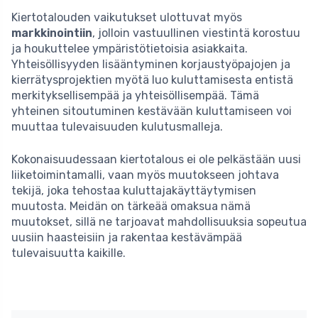
Kiertotalouden vaikutukset ulottuvat myös
markkinointiin
, jolloin vastuullinen viestintä korostuu
ja houkuttelee ympäristötietoisia asiakkaita.
Yhteisöllisyyden lisääntyminen korjaustyöpajojen ja
kierrätysprojektien myötä luo kuluttamisesta entistä
merkityksellisempää ja yhteisöllisempää. Tämä
yhteinen sitoutuminen kestävään kuluttamiseen voi
muuttaa tulevaisuuden kulutusmalleja.
Kokonaisuudessaan kiertotalous ei ole pelkästään uusi
liiketoimintamalli, vaan myös muutokseen johtava
tekijä, joka tehostaa kuluttajakäyttäytymisen
muutosta. Meidän on tärkeää omaksua nämä
muutokset, sillä ne tarjoavat mahdollisuuksia sopeutua
uusiin haasteisiin ja rakentaa kestävämpää
tulevaisuutta kaikille.