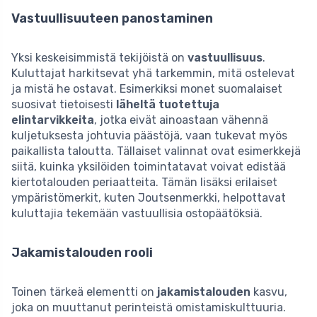
Vastuullisuuteen panostaminen
Yksi keskeisimmistä tekijöistä on
vastuullisuus
.
Kuluttajat harkitsevat yhä tarkemmin, mitä ostelevat
ja mistä he ostavat. Esimerkiksi monet suomalaiset
suosivat tietoisesti
läheltä tuotettuja
elintarvikkeita
, jotka eivät ainoastaan vähennä
kuljetuksesta johtuvia päästöjä, vaan tukevat myös
paikallista taloutta. Tällaiset valinnat ovat esimerkkejä
siitä, kuinka yksilöiden toimintatavat voivat edistää
kiertotalouden periaatteita. Tämän lisäksi erilaiset
ympäristömerkit, kuten Joutsenmerkki, helpottavat
kuluttajia tekemään vastuullisia ostopäätöksiä.
Jakamistalouden rooli
Toinen tärkeä elementti on
jakamistalouden
kasvu,
joka on muuttanut perinteistä omistamiskulttuuria.