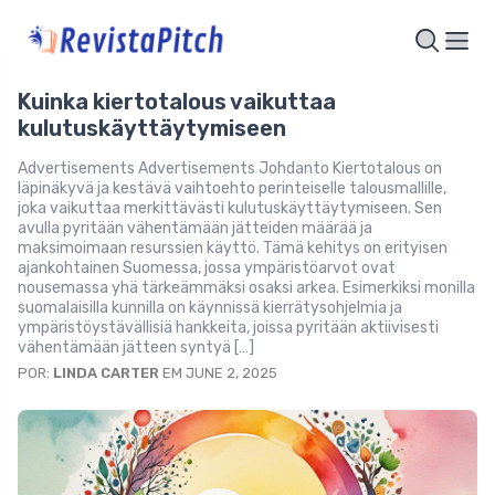
Kuinka kiertotalous vaikuttaa
kulutuskäyttäytymiseen
Advertisements Advertisements Johdanto Kiertotalous on
läpinäkyvä ja kestävä vaihtoehto perinteiselle talousmallille,
joka vaikuttaa merkittävästi kulutuskäyttäytymiseen. Sen
avulla pyritään vähentämään jätteiden määrää ja
maksimoimaan resurssien käyttö. Tämä kehitys on erityisen
ajankohtainen Suomessa, jossa ympäristöarvot ovat
nousemassa yhä tärkeämmäksi osaksi arkea. Esimerkiksi monilla
suomalaisilla kunnilla on käynnissä kierrätysohjelmia ja
ympäristöystävällisiä hankkeita, joissa pyritään aktiivisesti
vähentämään jätteen syntyä […]
POR:
LINDA CARTER
EM JUNE 2, 2025