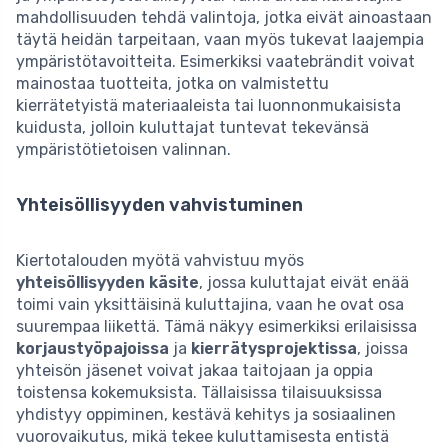
mahdollisuuden tehdä valintoja, jotka eivät ainoastaan
täytä heidän tarpeitaan, vaan myös tukevat laajempia
ympäristötavoitteita. Esimerkiksi vaatebrändit voivat
mainostaa tuotteita, jotka on valmistettu
kierrätetyistä materiaaleista tai luonnonmukaisista
kuidusta, jolloin kuluttajat tuntevat tekevänsä
ympäristötietoisen valinnan.
Yhteisöllisyyden vahvistuminen
Kiertotalouden myötä vahvistuu myös
yhteisöllisyyden käsite
, jossa kuluttajat eivät enää
toimi vain yksittäisinä kuluttajina, vaan he ovat osa
suurempaa liikettä. Tämä näkyy esimerkiksi erilaisissa
korjaustyöpajoissa
ja
kierrätysprojektissa
, joissa
yhteisön jäsenet voivat jakaa taitojaan ja oppia
toistensa kokemuksista. Tällaisissa tilaisuuksissa
yhdistyy oppiminen, kestävä kehitys ja sosiaalinen
vuorovaikutus, mikä tekee kuluttamisesta entistä