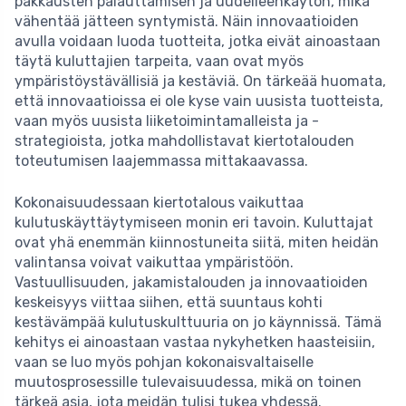
pakkausten palauttamisen ja uudelleenkäytön, mikä
vähentää jätteen syntymistä. Näin innovaatioiden
avulla voidaan luoda tuotteita, jotka eivät ainoastaan
täytä kuluttajien tarpeita, vaan ovat myös
ympäristöystävällisiä ja kestäviä. On tärkeää huomata,
että innovaatioissa ei ole kyse vain uusista tuotteista,
vaan myös uusista liiketoimintamalleista ja -
strategioista, jotka mahdollistavat kiertotalouden
toteutumisen laajemmassa mittakaavassa.
Kokonaisuudessaan kiertotalous vaikuttaa
kulutuskäyttäytymiseen monin eri tavoin. Kuluttajat
ovat yhä enemmän kiinnostuneita siitä, miten heidän
valintansa voivat vaikuttaa ympäristöön.
Vastuullisuuden, jakamistalouden ja innovaatioiden
keskeisyys viittaa siihen, että suuntaus kohti
kestävämpää kulutuskulttuuria on jo käynnissä. Tämä
kehitys ei ainoastaan vastaa nykyhetken haasteisiin,
vaan se luo myös pohjan kokonaisvaltaiselle
muutosprosessille tulevaisuudessa, mikä on toinen
tärkeä asia, jota meidän tulisi tukea yhdessä.