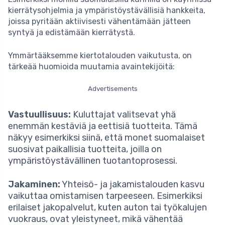
kierrätysohjelmia ja ympäristöystävällisiä hankkeita,
joissa pyritään aktiivisesti vähentämään jätteen
syntyä ja edistämään kierrätystä.
Ymmärtääksemme kiertotalouden vaikutusta, on
tärkeää huomioida muutamia avaintekijöitä:
Advertisements
Vastuullisuus:
Kuluttajat valitsevat yhä
enemmän kestäviä ja eettisiä tuotteita. Tämä
näkyy esimerkiksi siinä, että monet suomalaiset
suosivat paikallisia tuotteita, joilla on
ympäristöystävällinen tuotantoprosessi.
Jakaminen:
Yhteisö- ja jakamistalouden kasvu
vaikuttaa omistamisen tarpeeseen. Esimerkiksi
erilaiset jakopalvelut, kuten auton tai työkalujen
vuokraus, ovat yleistyneet, mikä vähentää