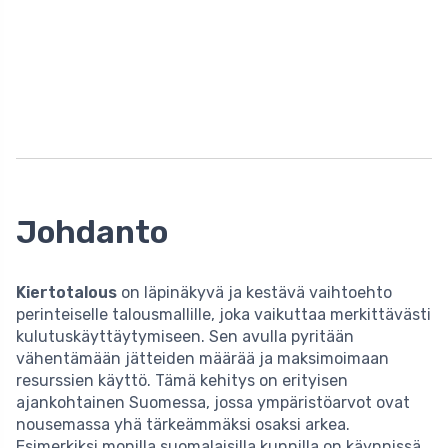
Johdanto
Kiertotalous
on läpinäkyvä ja kestävä vaihtoehto
perinteiselle talousmallille, joka vaikuttaa merkittävästi
kulutuskäyttäytymiseen. Sen avulla pyritään
vähentämään jätteiden määrää ja maksimoimaan
resurssien käyttö. Tämä kehitys on erityisen
ajankohtainen Suomessa, jossa ympäristöarvot ovat
nousemassa yhä tärkeämmäksi osaksi arkea.
Esimerkiksi monilla suomalaisilla kunnilla on käynnissä