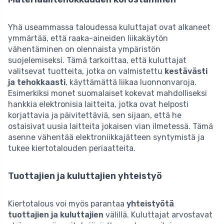
Yhä useammassa taloudessa kuluttajat ovat alkaneet
ymmärtää, että raaka-aineiden liikakäytön
vähentäminen on olennaista ympäristön
suojelemiseksi. Tämä tarkoittaa, että kuluttajat
valitsevat tuotteita, jotka on valmistettu
kestävästi
ja tehokkaasti
, käyttämättä liikaa luonnonvaroja.
Esimerkiksi monet suomalaiset kokevat mahdolliseksi
hankkia elektronisia laitteita, jotka ovat helposti
korjattavia ja päivitettäviä, sen sijaan, että he
ostaisivat uusia laitteita jokaisen vian ilmetessä. Tämä
asenne vähentää elektroniikkajätteen syntymistä ja
tukee kiertotalouden periaatteita.
Tuottajien ja kuluttajien yhteistyö
Kiertotalous voi myös parantaa
yhteistyötä
tuottajien ja kuluttajien
välillä. Kuluttajat arvostavat