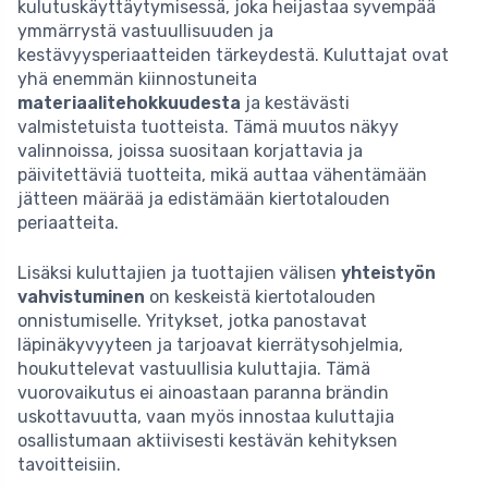
kulutuskäyttäytymisessä, joka heijastaa syvempää
ymmärrystä vastuullisuuden ja
kestävyysperiaatteiden tärkeydestä. Kuluttajat ovat
yhä enemmän kiinnostuneita
materiaalitehokkuudesta
ja kestävästi
valmistetuista tuotteista. Tämä muutos näkyy
valinnoissa, joissa suositaan korjattavia ja
päivitettäviä tuotteita, mikä auttaa vähentämään
jätteen määrää ja edistämään kiertotalouden
periaatteita.
Lisäksi kuluttajien ja tuottajien välisen
yhteistyön
vahvistuminen
on keskeistä kiertotalouden
onnistumiselle. Yritykset, jotka panostavat
läpinäkyvyyteen ja tarjoavat kierrätysohjelmia,
houkuttelevat vastuullisia kuluttajia. Tämä
vuorovaikutus ei ainoastaan paranna brändin
uskottavuutta, vaan myös innostaa kuluttajia
osallistumaan aktiivisesti kestävän kehityksen
tavoitteisiin.