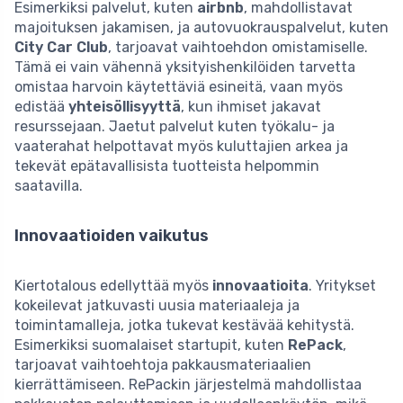
Esimerkiksi palvelut, kuten
airbnb
, mahdollistavat
majoituksen jakamisen, ja autovuokrauspalvelut, kuten
City Car Club
, tarjoavat vaihtoehdon omistamiselle.
Tämä ei vain vähennä yksityishenkilöiden tarvetta
omistaa harvoin käytettäviä esineitä, vaan myös
edistää
yhteisöllisyyttä
, kun ihmiset jakavat
resurssejaan. Jaetut palvelut kuten työkalu- ja
vaaterahat helpottavat myös kuluttajien arkea ja
tekevät epätavallisista tuotteista helpommin
saatavilla.
Innovaatioiden vaikutus
Kiertotalous edellyttää myös
innovaatioita
. Yritykset
kokeilevat jatkuvasti uusia materiaaleja ja
toimintamalleja, jotka tukevat kestävää kehitystä.
Esimerkiksi suomalaiset startupit, kuten
RePack
,
tarjoavat vaihtoehtoja pakkausmateriaalien
kierrättämiseen. RePackin järjestelmä mahdollistaa