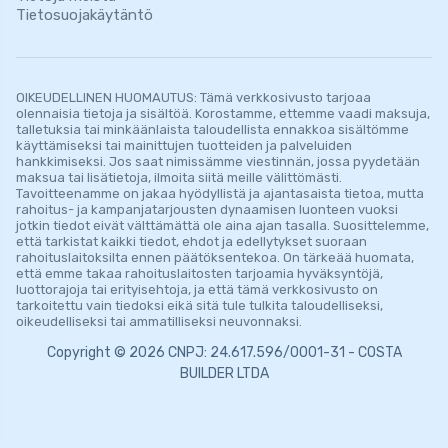
Tietosuojakäytäntö
OIKEUDELLINEN HUOMAUTUS: Tämä verkkosivusto tarjoaa
olennaisia ​​tietoja ja sisältöä. Korostamme, ettemme vaadi maksuja,
talletuksia tai minkäänlaista taloudellista ennakkoa sisältömme
käyttämiseksi tai mainittujen tuotteiden ja palveluiden
hankkimiseksi. Jos saat nimissämme viestinnän, jossa pyydetään
maksua tai lisätietoja, ilmoita siitä meille välittömästi.
Tavoitteenamme on jakaa hyödyllistä ja ajantasaista tietoa, mutta
rahoitus- ja kampanjatarjousten dynaamisen luonteen vuoksi
jotkin tiedot eivät välttämättä ole aina ajan tasalla. Suosittelemme,
että tarkistat kaikki tiedot, ehdot ja edellytykset suoraan
rahoituslaitoksilta ennen päätöksentekoa. On tärkeää huomata,
että emme takaa rahoituslaitosten tarjoamia hyväksyntöjä,
luottorajoja tai erityisehtoja, ja että tämä verkkosivusto on
tarkoitettu vain tiedoksi eikä sitä tule tulkita taloudelliseksi,
oikeudelliseksi tai ammatilliseksi neuvonnaksi.
Copyright © 2026 CNPJ: 24.617.596/0001-31 - COSTA
BUILDER LTDA