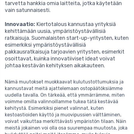
tarvetta hankkia omia laitteita, jotka käytetään
vain satunnaisesti.
Innovaatio:
Kiertotalous kannustaa yrityksiä
kehittämään uusia, ympäristöystävällisiä
ratkaisuja. Suomalaisten start-up-yritysten, kuten
esimerkiksi ympäristöystävällisiä
pakkausratkaisuja tarjoavien yritysten, esimerkit
osoittavat, kuinka innovatiiviset ideat voivat
johtaa kestävän kehityksen aikakauteen.
Nämä muutokset muokkaavat kulutustottumuksia ja
kannustavat meitä ajattelemaan ostopäätöksiämme
uudella tavalla. On tärkeää, että ymmärrämme, miten
voimme omilla valinnoillamme tukea tätä kestävää
kehitystä. Esimerkiksi pienet valinnat, kuten
kestoastioiden käyttö ja muovipussien välttäminen,
voivat vaikuttaa merkittävästi ympäristön tilaan. Näin
meistä jokainen voi olla osa suurempaa muutosta, joka