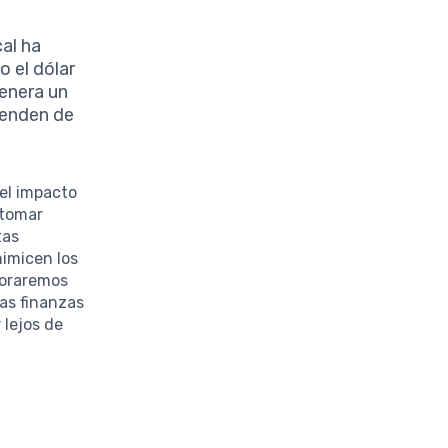
al ha
 el dólar
enera un
penden de
el impacto
 tomar
tas
nimicen los
ploraremos
as finanzas
lejos de