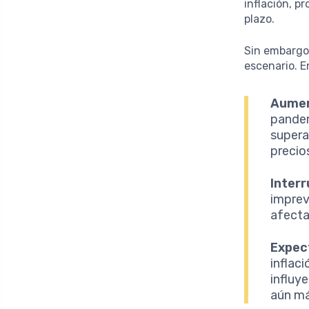
inflación, p
plazo.
Sin embargo,
escenario. E
Aument
pandem
supera
precio
Interr
imprev
afecta
Expect
inflac
influy
aún má