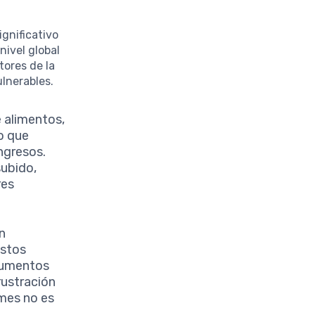
ignificativo
nivel global
tores de la
lnerables.
e alimentos,
o que
ngresos.
subido,
res
n
estos
 aumentos
rustración
 mes no es