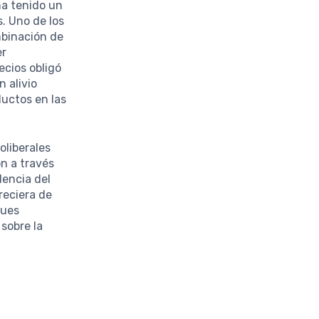
a tenido un
. Uno de los
mbinación de
er
ecios obligó
n alivio
ductos en las
oliberales
ón a través
dencia del
reciera de
ques
 sobre la