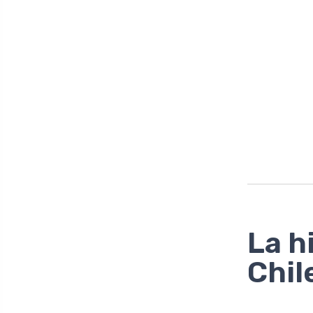
La h
Chil