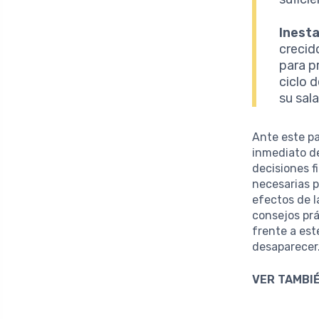
Inest
crecid
para p
ciclo 
su sal
Ante este pa
inmediato de
decisiones f
necesarias p
efectos de l
consejos pr
frente a es
desaparecer
VER TAMBIÉ