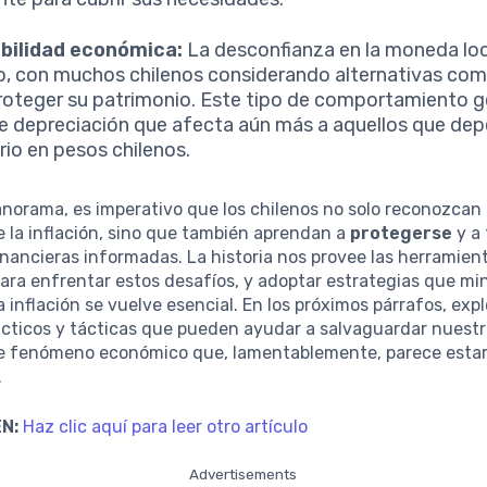
abilidad económica:
La desconfianza en la moneda loc
o, con muchos chilenos considerando alternativas como
roteger su patrimonio. Este tipo de comportamiento g
de depreciación que afecta aún más a aquellos que de
ario en pesos chilenos.
norama, es imperativo que los chilenos no solo reconozcan 
 la inflación, sino que también aprendan a
protegerse
y a
inancieras informadas. La historia nos provee las herramien
ara enfrentar estos desafíos, y adoptar estrategias que mi
a inflación se vuelve esencial. En los próximos párrafos, ex
ácticos y tácticas que pueden ayudar a salvaguardar nuestr
te fenómeno económico que, lamentablemente, parece estar 
.
N:
Haz clic aquí para leer otro artículo
Advertisements