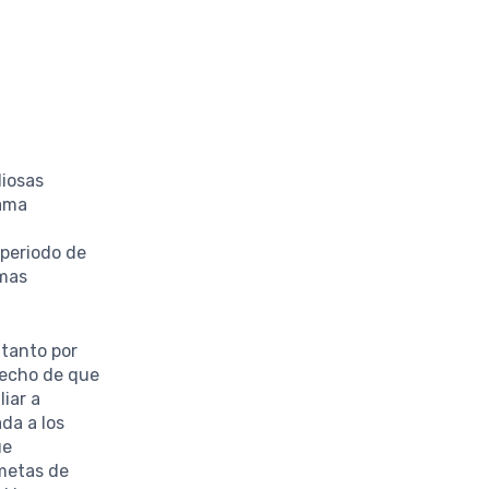
liosas
rama
 periodo de
emas
 tanto por
 hecho de que
iar a
da a los
ue
 metas de