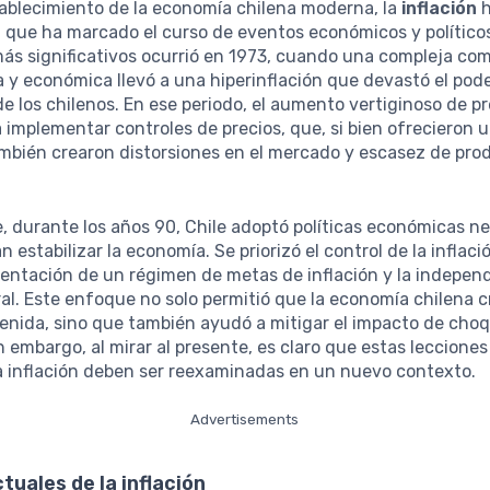
tablecimiento de la economía chilena moderna, la
inflación
h
l que ha marcado el curso de eventos económicos y políticos
s significativos ocurrió en 1973, cuando una compleja co
ica y económica llevó a una hiperinflación que devastó el pod
de los chilenos. En ese periodo, el aumento vertiginoso de pr
a implementar controles de precios, que, si bien ofrecieron u
mbién crearon distorsiones en el mercado y escasez de pro
, durante los años 90, Chile adoptó políticas económicas ne
 estabilizar la economía. Se priorizó el control de la inflaci
entación de un régimen de metas de inflación y la indepen
l. Este enfoque no solo permitió que la economía chilena c
enida, sino que también ayudó a mitigar el impacto de cho
n embargo, al mirar al presente, es claro que estas lecciones
a inflación deben ser reexaminadas en un nuevo contexto.
Advertisements
tuales de la inflación