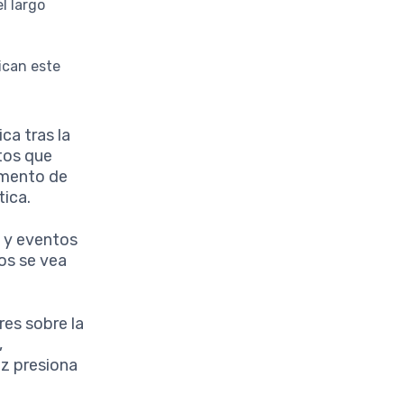
l largo
ican este
a tras la
tos que
emento de
tica.
 y eventos
os se vea
es sobre la
,
ez presiona