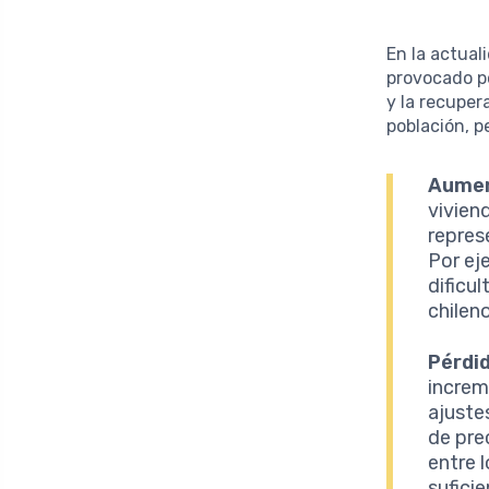
En la actual
provocado po
y la recuper
población, p
Aumen
vivien
repres
Por ej
dificu
chilen
Pérdid
increm
ajuste
de pre
entre 
sufici