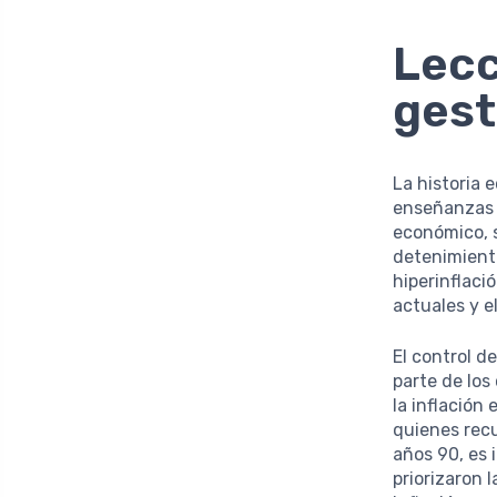
Lecc
gest
La historia 
enseñanzas 
económico, s
detenimiento
hiperinflaci
actuales y e
El control d
parte de los
la inflación
quienes recu
años 90, es 
priorizaron 