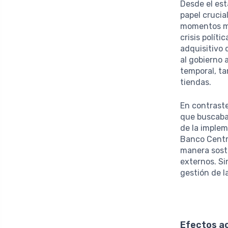
Desde el es
papel crucia
momentos má
crisis polít
adquisitivo 
al gobierno 
temporal, ta
tiendas.
En contraste
que buscaban
de la implem
Banco Centra
manera sost
externos. Si
gestión de l
Efectos ac