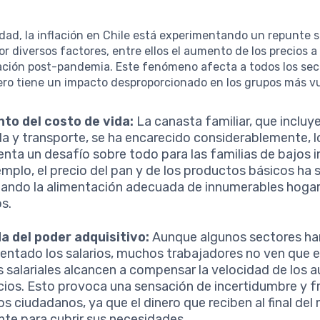
idad, la inflación en Chile está experimentando un repunte s
r diversos factores, entre ellos el aumento de los precios a 
ación post-pandemia. Este fenómeno afecta a todos los sec
ero tiene un impacto desproporcionado en los grupos más vu
to del costo de vida:
La canasta familiar, que incluy
da y transporte, se ha encarecido considerablemente, l
enta un desafío sobre todo para las familias de bajos i
emplo, el precio del pan y de los productos básicos ha 
ltando la alimentación adecuada de innumerables hoga
os.
a del poder adquisitivo:
Aunque algunos sectores ha
entado los salarios, muchos trabajadores no ven que 
s salariales alcancen a compensar la velocidad de los
cios. Esto provoca una sensación de incertidumbre y f
los ciudadanos, ya que el dinero que reciben al final del
ente para cubrir sus necesidades.