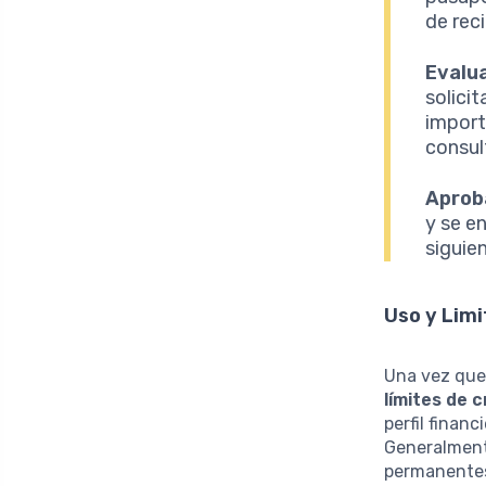
de rec
Evalua
solici
import
consul
Aprob
y se e
siguie
Uso y Limi
Una vez que 
límites de 
perfil financ
Generalmente
permanentes 