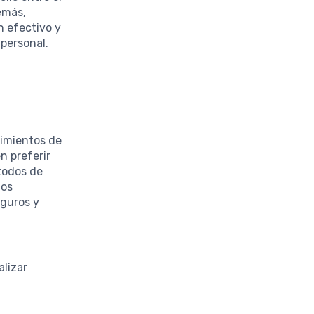
demás,
 efectivo y
personal.
a
cimientos de
n preferir
étodos de
tos
eguros y
alizar