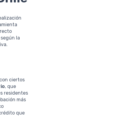
ealización
ramienta
rrecto
 según la
iva.
con ciertos
io
, que
os residentes
obación más
co
crédito que