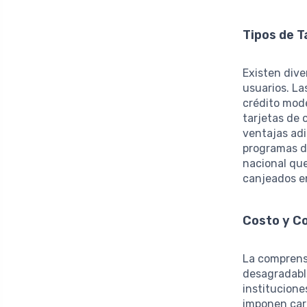
Tipos de T
Existen div
usuarios. La
crédito mod
tarjetas de 
ventajas adi
programas d
nacional qu
canjeados en
Costo y C
La comprens
desagradable
institucione
imponen carg