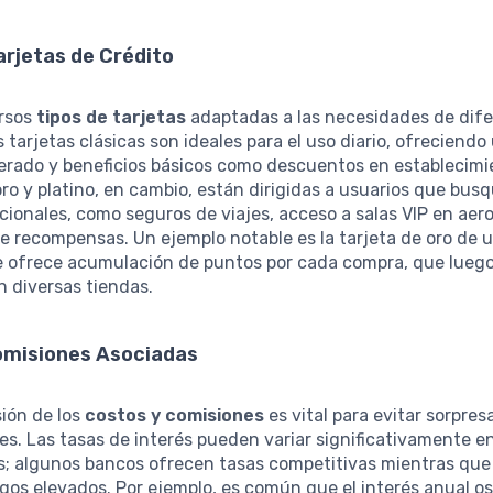
arjetas de Crédito
ersos
tipos de tarjetas
adaptadas a las necesidades de dif
s tarjetas clásicas son ideales para el uso diario, ofreciendo
erado y beneficios básicos como descuentos en establecimi
oro y platino, en cambio, están dirigidas a usuarios que bus
cionales, como seguros de viajes, acceso a salas VIP en aer
e recompensas. Un ejemplo notable es la tarjeta de oro de 
e ofrece acumulación de puntos por cada compra, que lueg
 diversas tiendas.
omisiones Asociadas
ión de los
costos y comisiones
es vital para evitar sorpres
s. Las tasas de interés pueden variar significativamente e
s; algunos bancos ofrecen tasas competitivas mientras que
os elevados. Por ejemplo, es común que el interés anual osc