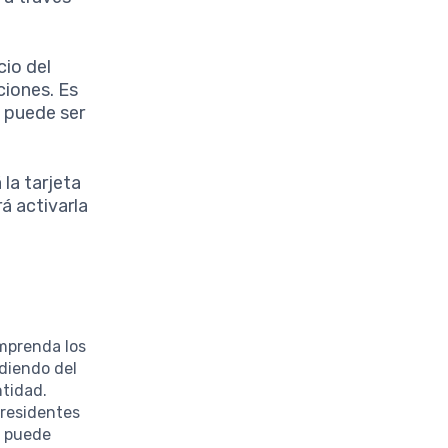
cio del
ciones. Es
e puede ser
 la tarjeta
rá activarla
omprenda los
ndiendo del
ntidad.
 residentes
se puede