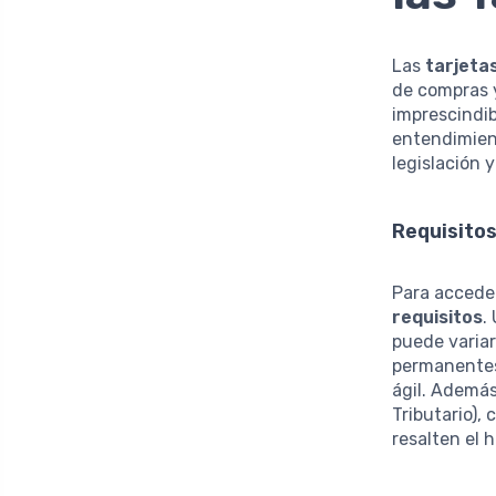
Las
tarjeta
de compras y
imprescindib
entendimient
legislación 
Requisitos
Para acceder
requisitos
.
puede variar
permanentes
ágil. Ademá
Tributario),
resalten el h