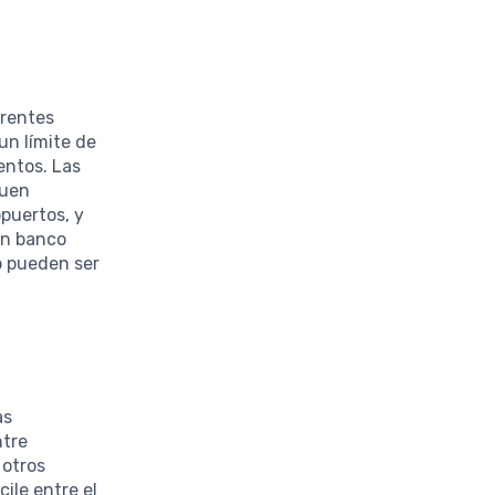
erentes
 un límite de
entos. Las
quen
opuertos, y
un banco
o pueden ser
as
ntre
 otros
ile entre el