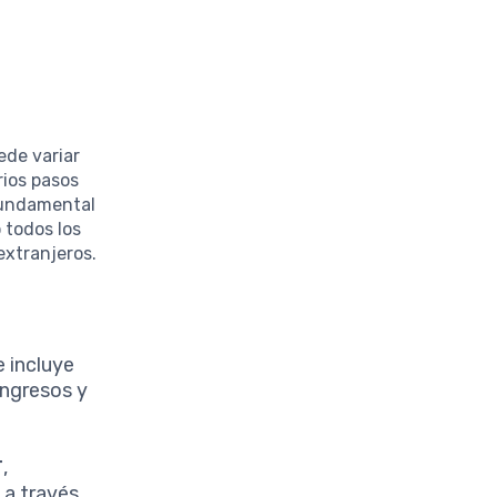
ede variar
rios pasos
fundamental
 todos los
extranjeros.
 incluye
ingresos y
T
,
 a través