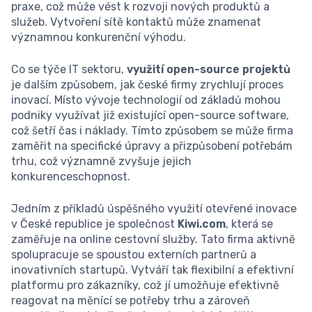
praxe, což může vést k rozvoji nových produktů a
služeb. Vytvoření sítě kontaktů může znamenat
významnou konkurenční výhodu.
Co se týče IT sektoru,
využití open-source projektů
je dalším způsobem, jak české firmy zrychlují proces
inovací. Místo vývoje technologií od základů mohou
podniky využívat již existující open-source software,
což šetří čas i náklady. Tímto způsobem se může firma
zaměřit na specifické úpravy a přizpůsobení potřebám
trhu, což významně zvyšuje jejich
konkurenceschopnost.
Jedním z příkladů úspěšného využití otevřené inovace
v České republice je společnost
Kiwi.com
, která se
zaměřuje na online cestovní služby. Tato firma aktivně
spolupracuje se spoustou externích partnerů a
inovativních startupů. Vytváří tak flexibilní a efektivní
platformu pro zákazníky, což jí umožňuje efektivně
reagovat na měnící se potřeby trhu a zároveň