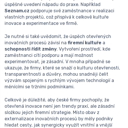
úspěšné uvedení nápadu do praxe. Například
Seznam.cz
podporuje své zaměstnance v realizaci
vlastních projektů, což přispívá k celkově kultuře
inovace a experimentace ve firmě.
Je nutné si také uvědomit, že úspěch otevřených
inovačních procesů závisí na
firemní kultuře
a
schopnosti řídit změny
. Vytvoření prostředí, kde
zaměstnanci cítí podporu a mají možnost
experimentovat, je zásadní. V mnoha případně se
ukazuje, že firmy, které se snaží o kulturu otevřenosti,
transparentnosti a důvěry, mohou snadněji čelit
výzvám spojeným s rychlým vývojem technologií a
měnícími se tržními podmínkami.
Celkově je důležité, aby české firmy pochopily, že
otevřená inovace není jen trendy praxí, ale zásadní
složkou jejich firemní strategie. Místo obav z
externalizace inovačních procesů by měly podniky
hledat cesty, jak synergicky využít vnitřní a vnější