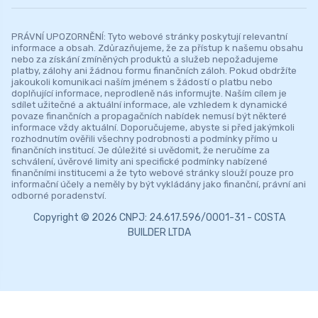
PRÁVNÍ UPOZORNĚNÍ: Tyto webové stránky poskytují relevantní
informace a obsah. Zdůrazňujeme, že za přístup k našemu obsahu
nebo za získání zmíněných produktů a služeb nepožadujeme
platby, zálohy ani žádnou formu finančních záloh. Pokud obdržíte
jakoukoli komunikaci naším jménem s žádostí o platbu nebo
doplňující informace, neprodleně nás informujte. Naším cílem je
sdílet užitečné a aktuální informace, ale vzhledem k dynamické
povaze finančních a propagačních nabídek nemusí být některé
informace vždy aktuální. Doporučujeme, abyste si před jakýmkoli
rozhodnutím ověřili všechny podrobnosti a podmínky přímo u
finančních institucí. Je důležité si uvědomit, že neručíme za
schválení, úvěrové limity ani specifické podmínky nabízené
finančními institucemi a že tyto webové stránky slouží pouze pro
informační účely a neměly by být vykládány jako finanční, právní ani
odborné poradenství.
Copyright © 2026 CNPJ: 24.617.596/0001-31 - COSTA
BUILDER LTDA