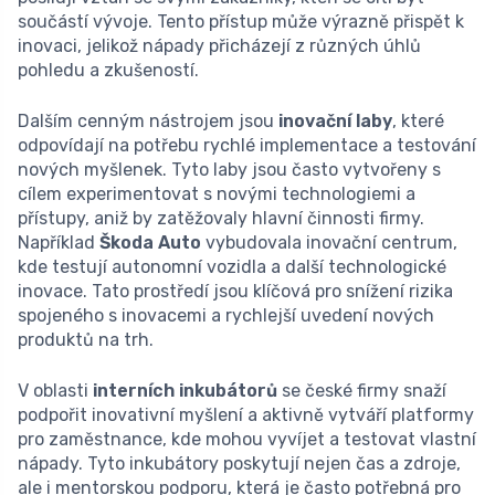
součástí vývoje. Tento přístup může výrazně přispět k
inovaci, jelikož nápady přicházejí z různých úhlů
pohledu a zkušeností.
Dalším cenným nástrojem jsou
inovační laby
, které
odpovídají na potřebu rychlé implementace a testování
nových myšlenek. Tyto laby jsou často vytvořeny s
cílem experimentovat s novými technologiemi a
přístupy, aniž by zatěžovaly hlavní činnosti firmy.
Například
Škoda Auto
vybudovala inovační centrum,
kde testují autonomní vozidla a další technologické
inovace. Tato prostředí jsou klíčová pro snížení rizika
spojeného s inovacemi a rychlejší uvedení nových
produktů na trh.
V oblasti
interních inkubátorů
se české firmy snaží
podpořit inovativní myšlení a aktivně vytváří platformy
pro zaměstnance, kde mohou vyvíjet a testovat vlastní
nápady. Tyto inkubátory poskytují nejen čas a zdroje,
ale i mentorskou podporu, která je často potřebná pro