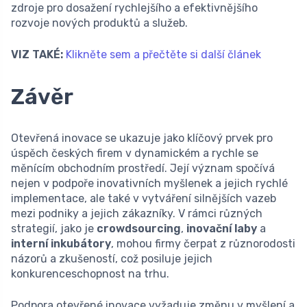
zdroje pro dosažení rychlejšího a efektivnějšího
rozvoje nových produktů a služeb.
VIZ TAKÉ:
Klikněte sem a přečtěte si další článek
Závěr
Otevřená inovace se ukazuje jako klíčový prvek pro
úspěch českých firem v dynamickém a rychle se
měnícím obchodním prostředí. Její význam spočívá
nejen v podpoře inovativních myšlenek a jejich rychlé
implementace, ale také v vytváření silnějších vazeb
mezi podniky a jejich zákazníky. V rámci různých
strategií, jako je
crowdsourcing
,
inovační laby
a
interní inkubátory
, mohou firmy čerpat z různorodosti
názorů a zkušeností, což posiluje jejich
konkurenceschopnost na trhu.
Podpora otevřené inovace vyžaduje změnu v myšlení a