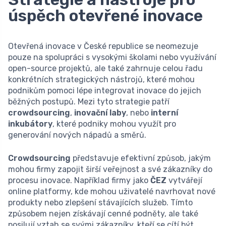
úspěch otevřené inovace
Otevřená inovace v České republice se neomezuje
pouze na spolupráci s vysokými školami nebo využívání
open-source projektů, ale také zahrnuje celou řadu
konkrétních strategických nástrojů, které mohou
podnikům pomoci lépe integrovat inovace do jejich
běžných postupů. Mezi tyto strategie patří
crowdsourcing
,
inovační laby
, nebo
interní
inkubátory
, které podniky mohou využít pro
generování nových nápadů a směrů.
Crowdsourcing
představuje efektivní způsob, jakým
mohou firmy zapojit širší veřejnost a své zákazníky do
procesu inovace. Například firmy jako
ČEZ
vytvářejí
online platformy, kde mohou uživatelé navrhovat nové
produkty nebo zlepšení stávajících služeb. Tímto
způsobem nejen získávají cenné podněty, ale také
posilují vztah se svými zákazníky, kteří se cítí být