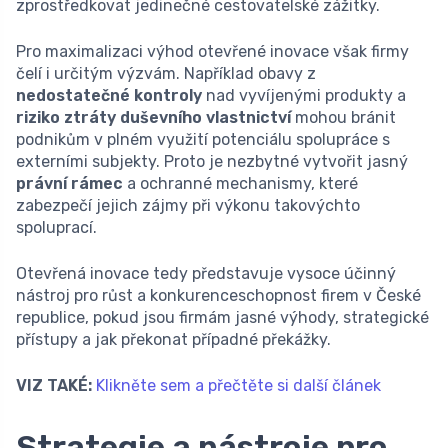
zprostředkovat jedinečné cestovatelské zážitky.
Pro maximalizaci výhod otevřené inovace však firmy
čelí i určitým výzvám. Například obavy z
nedostatečné kontroly
nad vyvíjenými produkty a
riziko ztráty duševního vlastnictví
mohou bránit
podnikům v plném využití potenciálu spolupráce s
externími subjekty. Proto je nezbytné vytvořit jasný
právní rámec
a ochranné mechanismy, které
zabezpečí jejich zájmy při výkonu takovýchto
spoluprací.
Otevřená inovace tedy představuje vysoce účinný
nástroj pro růst a konkurenceschopnost firem v České
republice, pokud jsou firmám jasné výhody, strategické
přístupy a jak překonat případné překážky.
VIZ TAKÉ:
Klikněte sem a přečtěte si další článek
Strategie a nástroje pro