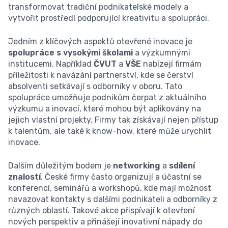
transformovat tradiční podnikatelské modely a
vytvořit prostředí podporující kreativitu a spolupráci.
Jedním z klíčových aspektů otevřené inovace je
spolupráce s vysokými školami
a výzkumnými
institucemi. Například
ČVUT
a
VŠE
nabízejí firmám
příležitosti k navázání partnerství, kde se čerství
absolventi setkávají s odborníky v oboru. Tato
spolupráce umožňuje podnikům čerpat z aktuálního
výzkumu a inovací, které mohou být aplikovány na
jejich vlastní projekty. Firmy tak získávají nejen přístup
k talentům, ale také k know-how, které může urychlit
inovace.
Dalším důležitým bodem je
networking
a
sdílení
znalostí
. České firmy často organizují a účastní se
konferencí, seminářů a workshopů, kde mají možnost
navazovat kontakty s dalšími podnikateli a odborníky z
různých oblastí. Takové akce přispívají k otevření
nových perspektiv a přinášejí inovativní nápady do