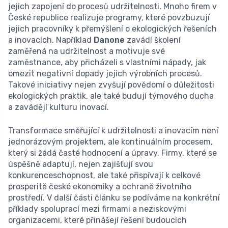
jejich zapojení do procesů udržitelnosti. Mnoho firem v
České republice realizuje programy, které povzbuzují
jejich pracovníky k přemýšlení o ekologických řešeních
a inovacích. Například
Danone
zavádí školení
zaměřená na udržitelnost a motivuje své
zaměstnance, aby přicházeli s vlastními nápady, jak
omezit negativní dopady jejich výrobních procesů.
Takové iniciativy nejen zvyšují povědomí o důležitosti
ekologických praktik, ale také budují týmového ducha
a zavádějí kulturu inovací.
Transformace směřující k udržitelnosti a inovacím není
jednorázovým projektem, ale kontinuálním procesem,
který si žádá časté hodnocení a úpravy. Firmy, které se
úspěšně adaptují, nejen zajišťují svou
konkurenceschopnost, ale také přispívají k celkové
prosperitě české ekonomiky a ochraně životního
prostředí. V další části článku se podíváme na konkrétní
příklady spoluprací mezi firmami a neziskovými
organizacemi, které přinášejí řešení budoucích