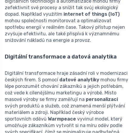
digitálních technologií a automatizace mohou firmy
zefektivnit své procesy a snížit tak svůj ekologický
dopad. Například využitím
internet of things (IoT)
mohou společnosti monitorovat a optimalizovat
spotřebu energií v reálném čase. Takový přístup nejen
zvyšuje efektivitu, ale také přispívá k významnému
snižování nákladů na energie a provoz.
Digitální transformace a datová analytika
Digitální transformace hraje zásadní roli v modernizaci
českých firem. S pomocí
datové analytiky
mohou firmy
lépe porozumět chování zákazníků a jejich potřebám,
což vede k cílenějšímu marketingu a výrobě. Místo
masové výroby se firmy zaměřují na
personalizaci
svých produktů a služeb, což znamená menší plýtvání
materiálem a zdroji. Například český výrobce
sportovních oděvů
Warmpeace
vyvinul model, který
umožňuje zákazníkům vytvořit si na míru oděv podle
svých specifikací, čímž se minimalizuje nadbytečná