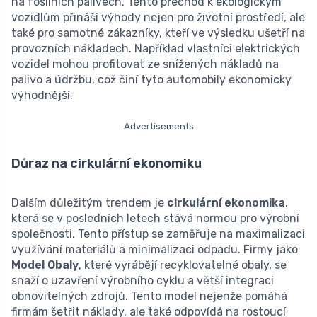
na fosilních palivech. Tento přechod k ekologickým
vozidlům přináší výhody nejen pro životní prostředí, ale
také pro samotné zákazníky, kteří ve výsledku ušetří na
provozních nákladech. Například vlastníci elektrických
vozidel mohou profitovat ze snížených nákladů na
palivo a údržbu, což činí tyto automobily ekonomicky
výhodnější.
Advertisements
Důraz na cirkulární ekonomiku
Dalším důležitým trendem je
cirkulární ekonomika
,
která se v posledních letech stává normou pro výrobní
společnosti. Tento přístup se zaměřuje na maximalizaci
využívání materiálů a minimalizaci odpadu. Firmy jako
Model Obaly
, které vyrábějí recyklovatelné obaly, se
snaží o uzavření výrobního cyklu a větší integraci
obnovitelných zdrojů. Tento model nejenže pomáhá
firmám šetřit náklady, ale také odpovídá na rostoucí