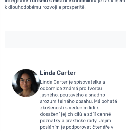
integrace turismu s místní ekonomikou
je tak klíčem
k dlouhodobému rozvoji a prosperitě.
Linda Carter
Linda Carter je spisovatelka a
odbornice známá pro tvorbu
jasného, ​​poutavého a snadno
srozumitelného obsahu. Má bohaté
zkušenosti s vedením lidí k
dosažení jejich cílů a sdílí cenné
poznatky a praktické rady. Jejím
posláním je podporovat čtenáře v