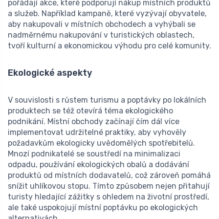
pořádají akce, které podporují nákup místních produktů
a služeb. Například kampaně, které vyzývají obyvatele,
aby nakupovali v místních obchodech a vyhýbali se
nadměrnému nakupování v turistických oblastech,
tvoří kulturní a ekonomickou výhodu pro celé komunity.
Ekologické aspekty
V souvislosti s růstem turismu a poptávky po lokálních
produktech se též otevírá téma ekologického
podnikání. Místní obchody začínají čím dál více
implementovat udržitelné praktiky, aby vyhověly
požadavkům ekologicky uvědomělých spotřebitelů.
Mnozí podnikatelé se soustředí na minimalizaci
odpadu, používání ekologických obalů a dodávání
produktů od místních dodavatelů, což zároveň pomáhá
snížit uhlíkovou stopu. Tímto způsobem nejen přitahují
turisty hledající zážitky s ohledem na životní prostředí,
ale také uspokojují místní poptávku po ekologických
alternativách.