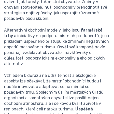
ovlivnit jak turisty, tak místní obyvatele. Změny v
chování spotřebitelů nutí obchodníky přehodnotit své
strategie a najít způsoby, jak uspokojit různorodé
požadavky obou skupin.
Alternativní obchodní modely, jako jsou
farmářské
trhy
a iniciativy na podporu místních producentů, jsou
příkladem úspěšného přístupu ke zmírnění negativních
dopadů masového turismu. Osvětové kampaně navíc
pomáhají vzdělávat obyvatele i návštěvníky o
důležitosti podpory lokální ekonomiky a ekologických
alternativ.
Vzhledem k důrazu na udržitelnost a ekologické
aspekty lze očekávat, že místní obchodníci budou i
nadále inovovat a adaptovat se na měnící se
požadavky trhu. Společným úsilím městských úřadů,
organizací a samotných obyvatel lze posílit nejen
obchodní atmosféru, ale i celkovou kvalitu života v
regionech, které čelí nároku turismu.
Úspěšná