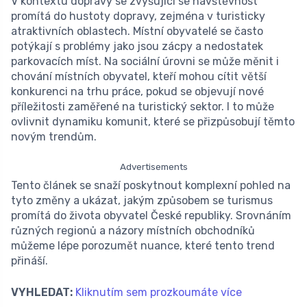
V kontextu dopravy se zvyšující se návštěvnost
promítá do hustoty dopravy, zejména v turisticky
atraktivních oblastech. Místní obyvatelé se často
potýkají s problémy jako jsou zácpy a nedostatek
parkovacích míst. Na sociální úrovni se může měnit i
chování místních obyvatel, kteří mohou cítit větší
konkurenci na trhu práce, pokud se objevují nové
příležitosti zaměřené na turistický sektor. I to může
ovlivnit dynamiku komunit, které se přizpůsobují těmto
novým trendům.
Advertisements
Tento článek se snaží poskytnout komplexní pohled na
tyto změny a ukázat, jakým způsobem se turismus
promítá do života obyvatel České republiky. Srovnáním
různých regionů a názory místních obchodníků
můžeme lépe porozumět nuance, které tento trend
přináší.
VYHLEDAT:
Kliknutím sem prozkoumáte více