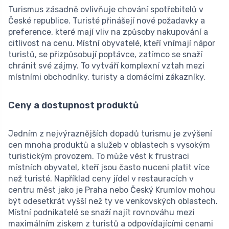
Turismus zásadně ovlivňuje chování spotřebitelů v
České republice. Turisté přinášejí nové požadavky a
preference, které mají vliv na způsoby nakupování a
citlivost na cenu. Místní obyvatelé, kteří vnímají nápor
turistů, se přizpůsobují poptávce, zatímco se snaží
chránit své zájmy. To vytváří komplexní vztah mezi
místními obchodníky, turisty a domácími zákazníky.
Ceny a dostupnost produktů
Jedním z nejvýraznějších dopadů turismu je zvýšení
cen mnoha produktů a služeb v oblastech s vysokým
turistickým provozem. To může vést k frustraci
místních obyvatel, kteří jsou často nuceni platit více
než turisté. Například ceny jídel v restauracích v
centru měst jako je Praha nebo Český Krumlov mohou
být odesetkrát vyšší než ty ve venkovských oblastech.
Místní podnikatelé se snaží najít rovnováhu mezi
maximálním ziskem z turistů a odpovídajícími cenami