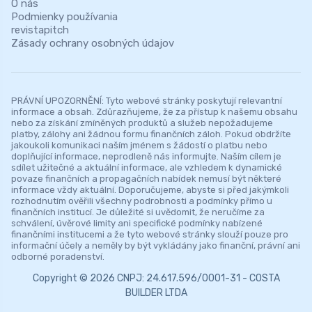
O nás
Podmienky používania
revistapitch
Zásady ochrany osobných údajov
PRÁVNÍ UPOZORNĚNÍ: Tyto webové stránky poskytují relevantní
informace a obsah. Zdůrazňujeme, že za přístup k našemu obsahu
nebo za získání zmíněných produktů a služeb nepožadujeme
platby, zálohy ani žádnou formu finančních záloh. Pokud obdržíte
jakoukoli komunikaci naším jménem s žádostí o platbu nebo
doplňující informace, neprodleně nás informujte. Naším cílem je
sdílet užitečné a aktuální informace, ale vzhledem k dynamické
povaze finančních a propagačních nabídek nemusí být některé
informace vždy aktuální. Doporučujeme, abyste si před jakýmkoli
rozhodnutím ověřili všechny podrobnosti a podmínky přímo u
finančních institucí. Je důležité si uvědomit, že neručíme za
schválení, úvěrové limity ani specifické podmínky nabízené
finančními institucemi a že tyto webové stránky slouží pouze pro
informační účely a neměly by být vykládány jako finanční, právní ani
odborné poradenství.
Copyright © 2026 CNPJ: 24.617.596/0001-31 - COSTA
BUILDER LTDA