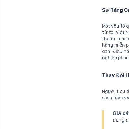
Sự Tăng C
Một yếu tố 
tử
tại Việt 
thuần là cá
hàng miễn p
dẫn. Điều n
nghiệp phải 
Thay Đổi H
Người tiêu 
sản phẩm và
Giá cả
cung c