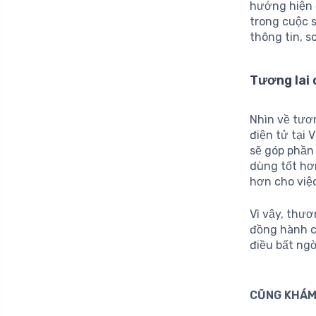
hướng hiện 
trong cuộc 
thông tin, s
Tương lai 
Nhìn về tươn
điện tử tại 
sẽ góp phần
dùng tốt hơn
hơn cho việ
Vì vậy, thươ
đồng hành c
điều bất ngờ
CŨNG KHÁM