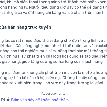
đại, khi mà điện thoại thông minh trở thành một phần khôn
sống hàng ngày. Người tiêu dùng giờ đây có thể dễ dàng tì
o sánh giá cả và đặt hàng chỉ bằng vài cú chạm trên màn hì
của bán hàng trực tuyến
g lai, có rất nhiều điều thú vị đang chờ đón trong lĩnh vự
Việt Nam. Các công nghệ mới như trí tuệ nhân tạo và blockc
 nâng cao trải nghiệm mua sắm, đồng thời bảo mật thông t
. Hơn nữa, sự phát triển của logistics cũng sẽ tạo điều kiệ
c giao hàng, giúp tăng cường sự hài lòng của khách hàng.
ng mại điện tử không chỉ phát triển mà còn là một xu hướng
ùng sự tiến bộ của xã hội hiện đại. Chúng ta hãy cùng ch
 nào sẽ xuất hiện trong lĩnh vực này trong tương lai gần!
Advertisements
 PHÁ:
Bấm vào đây để khám phá thêm