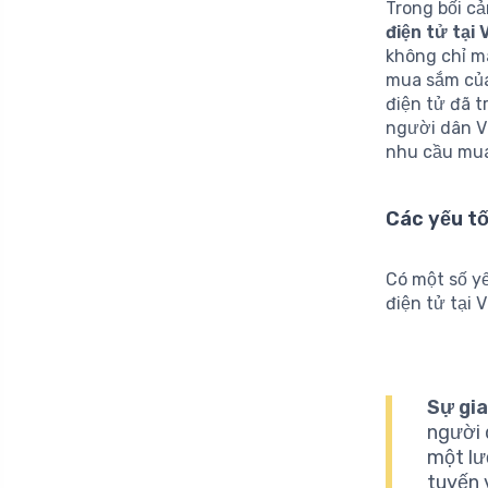
Trong bối c
điện tử tại
không chỉ ma
mua sắm của
điện tử đã 
người dân Vi
nhu cầu mua
Các yếu tố
Có một số y
điện tử tại 
Sự gia
người 
một lư
tuyến 