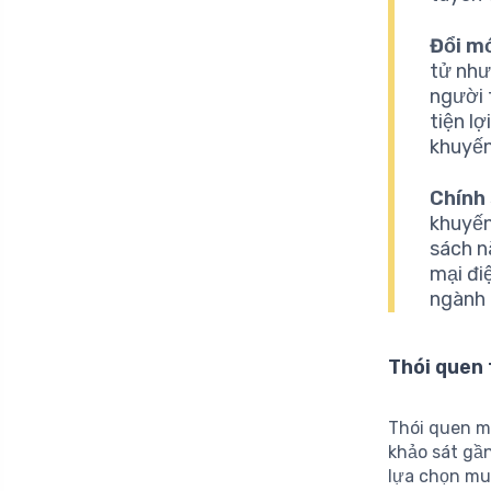
Đổi m
tử như
người 
tiện l
khuyến
Chính
khuyến
sách n
mại đi
ngành 
Thói quen 
Thói quen m
khảo sát gần
lựa chọn mu