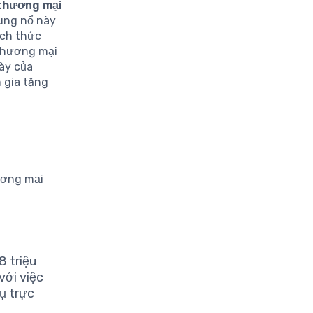
thương mại
ùng nổ này
ách thức
thương mại
ày của
m gia tăng
ương mại
8 triệu
với việc
ụ trực