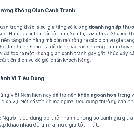
ường Không Gian Cạnh Tranh
quan trọng khác là sự gia tăng số lượng
doanh nghiệp thươ
Nam. Những cái tên nổi bật như Sendo, Lazada và Shopee k
c nền tảng bán hàng mà còn mở rộng ra các dịch vụ gia tăn
hí, đơn hàng hoàn trả dễ dàng, và các chương trình khuyế
ày đã tạo ra một không gian cạnh tranh gay gắt, thúc đẩy 
cải tiến dịch vụ để giữ chân khách hàng.
ành Vi Tiêu Dùng
dùng Việt Nam hiện nay đã trở nên
khôn ngoan hơn
trong v
 dịch vụ. Một số vấn đề mà người tiêu dùng thường cân nh
:
Người tiêu dùng có thể nhanh chóng so sánh giá giữa
ấp khác nhau để tìm ra mức giá tốt nhất.