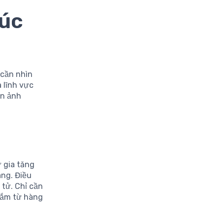
húc
 cần nhìn
 lĩnh vực
òn ảnh
ự gia tăng
àng. Điều
 tử. Chỉ cần
 sắm từ hàng