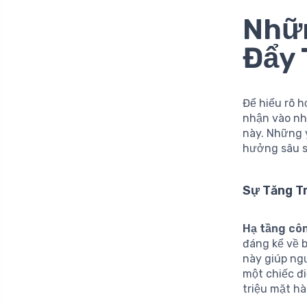
Nhữ
Đẩy 
Để hiểu rõ 
nhận vào nh
này. Những 
hưởng sâu s
Sự Tăng T
Hạ tầng cô
đáng kể về b
này giúp ngư
một chiếc đi
triệu mặt h