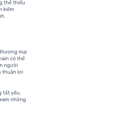
g thể thiếu
m kiếm
nh.
c thương mại
hain có thể
in người
n thuận lợi
 tất yếu,
ờ xem những