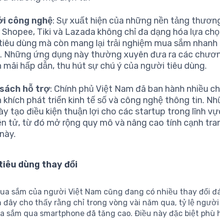
ới công nghệ
: Sự xuất hiện của những nền tảng thươn
 Shopee, Tiki và Lazada không chỉ đa dạng hóa lựa ch
tiêu dùng mà còn mang lại trải nghiệm mua sắm nhanh
ợi. Những ứng dụng này thường xuyên đưa ra các chươn
 mãi hấp dẫn, thu hút sự chú ý của người tiêu dùng.
 sách hỗ trợ
: Chính phủ Việt Nam đã ban hành nhiều ch
 khích phát triển kinh tế số và công nghệ thông tin. N
ày tạo điều kiện thuận lợi cho các startup trong lĩnh 
ện tử, từ đó mở rộng quy mô và nâng cao tính cạnh tra
này.
tiêu dùng thay đổi
ua sắm của người Việt Nam cũng đang có nhiều thay đổi đá
 đây cho thấy rằng chỉ trong vòng vài năm qua, tỷ lệ người
a sắm qua smartphone đã tăng cao. Điều này đặc biệt phù 