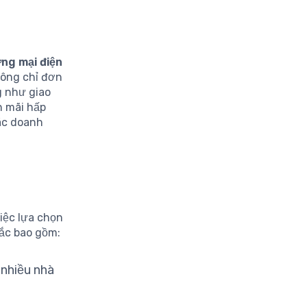
ng mại điện
hông chỉ đơn
g như giao
n mãi hấp
các doanh
iệc lựa chọn
ắc bao gồm:
 nhiều nhà