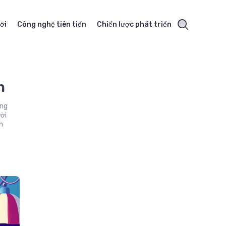
ới
Công nghệ tiên tiến
Chiến lược phát triển
n
ởng
ười
n