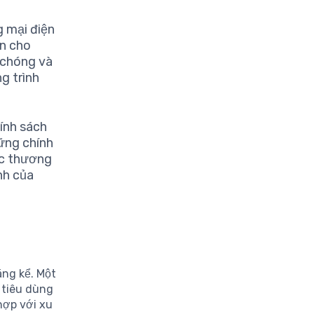
g mại điện
ọn cho
 chóng và
g trình
ính sách
hững chính
vực thương
nh của
ng kể. Một
 tiêu dùng
hợp với xu