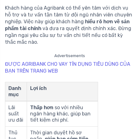
Khách hàng của Agribank có thể yên tâm với dịch vụ
hỗ trợ và tư vấn tận tâm từ đội ngũ nhân viên chuyên
nghiệp. Việc này giúp khách hàng
hiểu rõ hơn về sản
phẩm tài chính
và đưa ra quyết định chính xác. Đừng
ngần ngại yêu cầu sự tư vấn chi tiết nếu có bất kỳ
thắc mắc nào.
Advertisements
ĐƯỢC AGRIBANK CHO VAY TÍN DỤNG TIÊU DÙNG CỦA
BẠN TRÊN TRANG WEB
Danh
Lợi ích
mục
Lãi
Thấp hơn
so với nhiều
suất
ngân hàng khác, giúp bạn
ưu đãi
tiết kiệm chi phí.
Thủ
Thời gian duyệt hồ sơ
tục
ngắn,
giúp bạn sớm tiếp