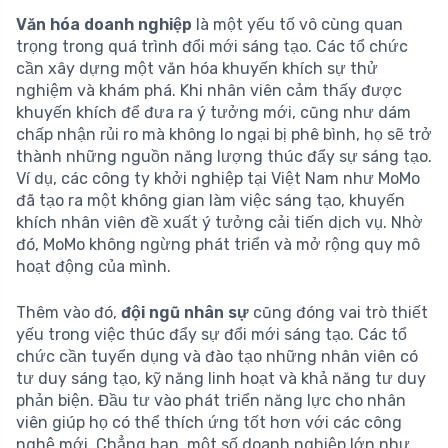
Văn hóa doanh nghiệp
là một yếu tố vô cùng quan
trọng trong quá trình đổi mới sáng tạo. Các tổ chức
cần xây dựng một văn hóa khuyến khích sự thử
nghiệm và khám phá. Khi nhân viên cảm thấy được
khuyến khích để đưa ra ý tưởng mới, cũng như dám
chấp nhận rủi ro mà không lo ngại bị phê bình, họ sẽ trở
thành những nguồn năng lượng thúc đẩy sự sáng tạo.
Ví dụ, các công ty khởi nghiệp tại Việt Nam như MoMo
đã tạo ra một không gian làm việc sáng tạo, khuyến
khích nhân viên đề xuất ý tưởng cải tiến dịch vụ. Nhờ
đó, MoMo không ngừng phát triển và mở rộng quy mô
hoạt động của mình.
Thêm vào đó,
đội ngũ nhân sự
cũng đóng vai trò thiết
yếu trong việc thúc đẩy sự đổi mới sáng tạo. Các tổ
chức cần tuyển dụng và đào tạo những nhân viên có
tư duy sáng tạo, kỹ năng linh hoạt và khả năng tư duy
phản biện. Đầu tư vào phát triển năng lực cho nhân
viên giúp họ có thể thích ứng tốt hơn với các công
nghệ mới. Chẳng hạn, một số doanh nghiệp lớn như