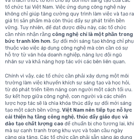
và thách thức to lớn cho sự đổi mới sáng tạo của các
tổ chức tại Việt Nam. Việc ứng dụng công nghệ này
không chỉ giúp tăng cường quy trình làm việc và tạo ra
giá trị sản phẩm mà còn thúc đẩy sự phát triển bền
vững. Tuy nhiên, để đạt được điều này, các tổ chức
cần nhìn nhận rằng
công nghệ chỉ là một phần trong
bức tranh lớn hơn
. Sự đổi mới sáng tạo không chỉ phụ
thuộc vào việc áp dụng công nghệ mà còn cần có sự
hỗ trợ từ văn hóa doanh nghiệp, năng lực đội ngũ
nhân sự và khả năng hợp tác với các bên liên quan.
Chính vì vậy, các tổ chức cần phải xây dựng một môi
trường làm việc khuyến khích sự sáng tạo và học hỏi,
từ đó phát triển tiềm năng con người một cách tối ưu.
Sự kết hợp giữa công nghệ, con người và các chiến
lược hợp tác sẽ là chìa khóa thúc đẩy sự đổi mới sáng
tạo một cách bền vững.
Việt Nam nên tiếp tục nỗ lực
cải thiện hạ tầng công nghệ, thúc đẩy giáo dục và
đào tạo chất lượng cao
để chuẩn bị cho tương lai, khi
mà sự cạnh tranh trong khu vực và toàn cầu ngày
càng gia tăng. Các tổ chức cần phải sẵn sàng áp dụng