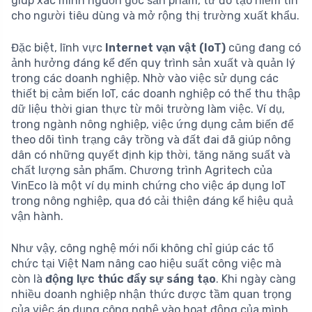
giúp xác minh nguồn gốc sản phẩm, từ đó tạo niềm tin
cho người tiêu dùng và mở rộng thị trường xuất khẩu.
Đặc biệt, lĩnh vực
Internet vạn vật (IoT)
cũng đang có
ảnh hưởng đáng kể đến quy trình sản xuất và quản lý
trong các doanh nghiệp. Nhờ vào việc sử dụng các
thiết bị cảm biến IoT, các doanh nghiệp có thể thu thập
dữ liệu thời gian thực từ môi trường làm việc. Ví dụ,
trong ngành nông nghiệp, việc ứng dụng cảm biến để
theo dõi tình trạng cây trồng và đất đai đã giúp nông
dân có những quyết định kịp thời, tăng năng suất và
chất lượng sản phẩm. Chương trình Agritech của
VinEco là một ví dụ minh chứng cho việc áp dụng IoT
trong nông nghiệp, qua đó cải thiện đáng kể hiệu quả
vận hành.
Như vậy, công nghệ mới nổi không chỉ giúp các tổ
chức tại Việt Nam nâng cao hiệu suất công việc mà
còn là
động lực thúc đẩy sự sáng tạo
. Khi ngày càng
nhiều doanh nghiệp nhận thức được tầm quan trọng
của việc áp dụng công nghệ vào hoạt động của mình,