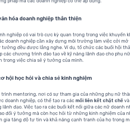
ng pháp mà các doanh nghiệp có thể áp dụng.
văn hóa doanh nghiệp thân thiện
nh nghiệp có vai trò cực kỳ quan trọng trong việc khuyến 
Các doanh nghiệp cần xây dựng môi trường làm việc cởi mở
 tưởng đều được lắng nghe. Ví dụ, tổ chức các buổi hội th
p các chương trình đào tạo về kỹ năng lãnh đạo cho phụ nữ
n trong việc chia sẻ ý tưởng của mình.
ơ hội học hỏi và chia sẻ kinh nghiệm
trình mentoring, nơi có sự tham gia của những phụ nữ thà
ực doanh nghiệp, có thể tạo ra các
mối liên kết chặt chẽ
và
g lãnh đạo. Việc tạo ra các buổi kết nối giữa các nữ doanh 
rao đổi ý tưởng mà còn học hỏi từ những kinh nghiệm của n
n gia tăng độ tự tin và khả năng cạnh tranh của họ trong 