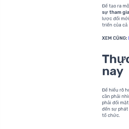
Để tạo ra m
sự tham gi
lược đổi mớ
triển của c
XEM CŨNG:
Thực
nay
Để hiểu rõ h
cần phải nh
phải đối mặt
đến sự phát
tổ chức.