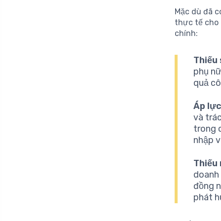
Mặc dù đã c
thực tế cho 
chính:
Thiếu 
phụ nữ
quả cô
Áp lực
và trá
trong 
nhập và
Thiếu 
doanh 
đồng n
phát h