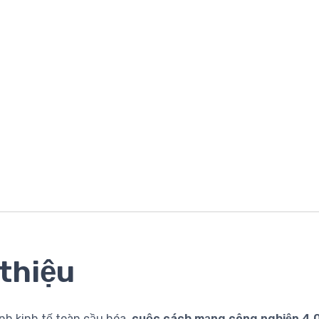
 thiệu
nh kinh tế toàn cầu hóa,
cuộc cách mạng công nghiệp 4.