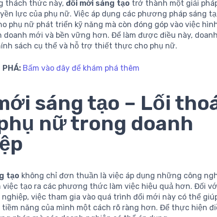
g thách thức này,
đổi mới sáng tạo
trở thành một giải pháp
yền lực của phụ nữ. Việc áp dụng các phương pháp sáng tạ
cho phụ nữ phát triển kỹ năng mà còn đóng góp vào việc hìn
h doanh mới và bền vững hơn. Để làm được điều này, doan
nh sách cụ thể và hỗ trợ thiết thực cho phụ nữ.
 PHÁ:
Bấm vào đây để khám phá thêm
mới sáng tạo – Lối tho
phụ nữ trong doanh
iệp
g tạo
không chỉ đơn thuần là việc áp dụng những công ng
 việc tạo ra các phương thức làm việc hiệu quả hơn. Đối vớ
nghiệp, việc tham gia vào quá trình đổi mới này có thể gi
và tiềm năng của mình một cách rõ ràng hơn. Để thực hiện đi