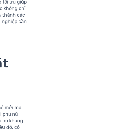
 tối ưu giúp
o không chỉ
h thành các
h nghiệp cần
át
hệ mới mà
i phụ nữ
úp họ khẳng
ều đó, có