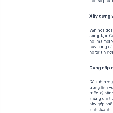
một số phươ
Xây dựng 
Văn hóa doa
sáng tạo
. 
nơi mà mọi ý
hay cung cấ
họ tự tin hơ
Cung cấp c
Các chương 
trong lĩnh v
triển kỹ năn
không chỉ t
này góp phầ
kinh doanh.