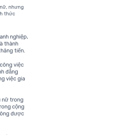
 nữ, nhưng
ch thức
anh nghiệp,
à thành
thăng tiến.
 công việc
ình đẳng
ng việc gia
ụ nữ trong
trong cộng
không được