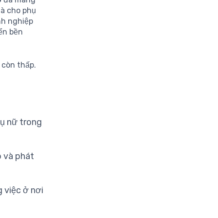
là cho phụ
nh nghiệp
iển bền
 còn thấp.
ụ nữ trong
p và phát
 việc ở nơi