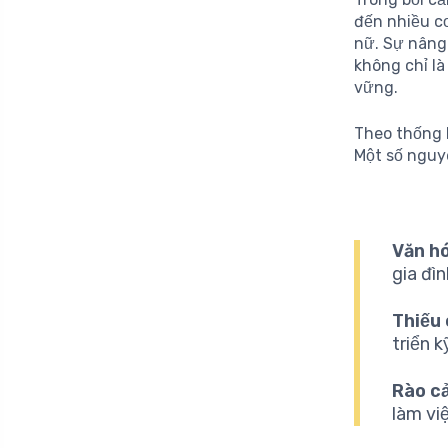
đến nhiều cơ
nữ. Sự nâng
không chỉ là
vững.
Theo thống k
Một số nguy
Văn h
gia đìn
Thiếu 
triển k
Rào c
làm vi