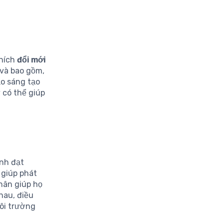
khích
đổi mới
 và bao gồm,
ảo sáng tạo
 có thể giúp
nh đạt
 giúp phát
nhân giúp họ
hau, điều
môi trường