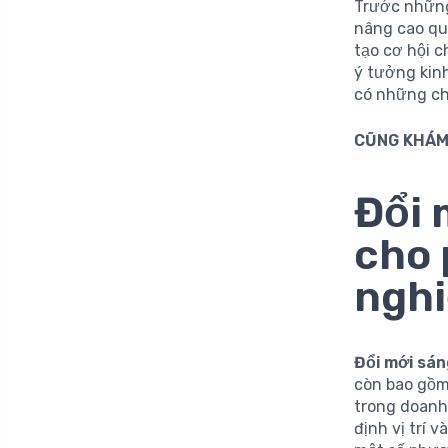
Trước nhữn
nâng cao qu
tạo cơ hội 
ý tưởng kin
có những chí
CŨNG KHÁM
Đổi 
cho 
ngh
Đổi mới sán
còn bao gồm
trong doanh 
định vị trí 