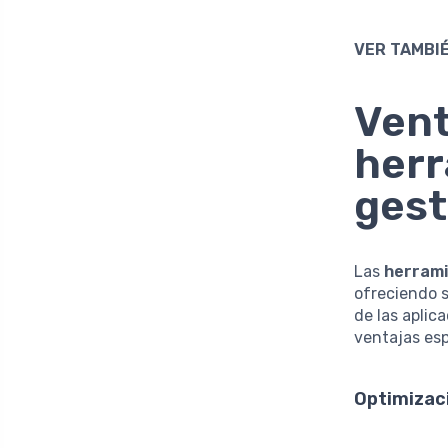
VER TAMBIÉ
Vent
herr
gest
Las
herrami
ofreciendo s
de las aplic
ventajas esp
Optimizac