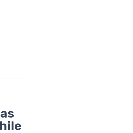
las
hile