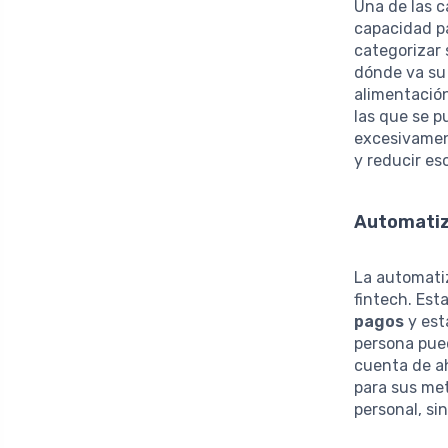
Una de las c
capacidad p
categorizar 
dónde va su 
alimentación
las que se p
excesivamen
y reducir es
Automatiz
La automatiz
fintech. Est
pagos
y est
persona pued
cuenta de ah
para sus met
personal, si