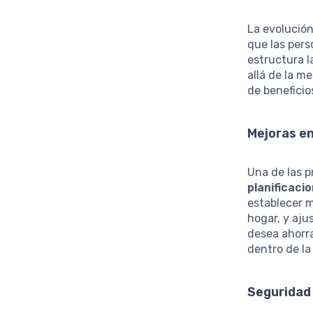
La evolución
que las per
estructura 
allá de la m
de beneficio
Mejoras en
Una de las p
planificaci
establecer m
hogar, y aju
desea ahorr
dentro de la
Seguridad