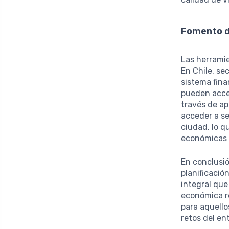
Fomento de
Las herrami
En Chile, se
sistema fina
pueden acced
través de ap
acceder a se
ciudad, lo q
económicas 
En conclusió
planificaci
integral que
económica re
para aquello
retos del en