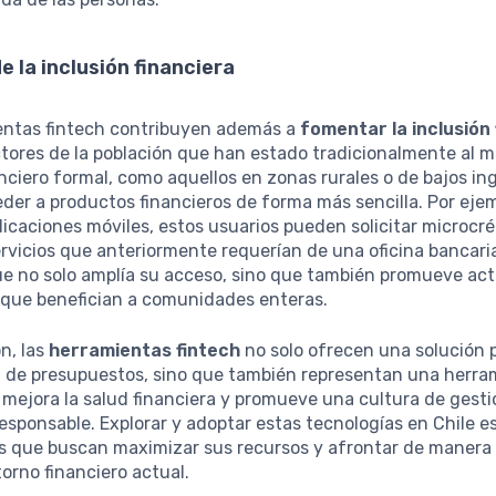
 la inclusión financiera
entas fintech contribuyen además a
fomentar la inclusión
ctores de la población que han estado tradicionalmente al 
nciero formal, como aquellos en zonas rurales o de bajos in
er a productos financieros de forma más sencilla. Por ejem
licaciones móviles, estos usuarios pueden solicitar microcré
rvicios que anteriormente requerían de una oficina bancari
ue no solo amplía su acceso, sino que también promueve ac
que benefician a comunidades enteras.
n, las
herramientas fintech
no solo ofrecen una solución p
ón de presupuestos, sino que también representan una herra
 mejora la salud financiera y promueve una cultura de gest
sponsable. Explorar y adoptar estas tecnologías en Chile es
s que buscan maximizar sus recursos y afrontar de manera 
torno financiero actual.