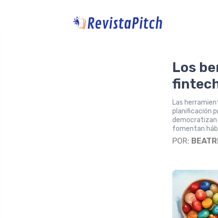
Los be
fintec
Las herramient
planificación p
democratizan e
fomentan hábi
POR:
BEATR