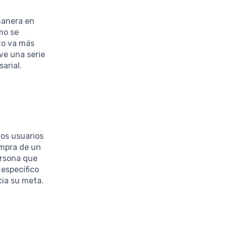
manera en
mo se
cto va más
ve una serie
arial.
los usuarios
ompra de un
ersona que
específico
cia su meta.