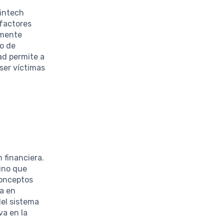
fintech
 factores
lmente
bo de
ad permite a
 ser víctimas
 financiera.
sino que
conceptos
a en
el sistema
va en la