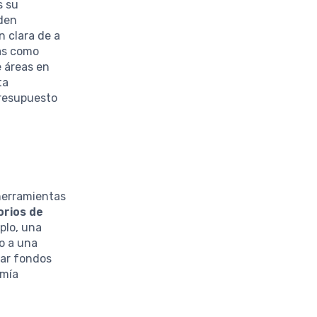
s su
eden
n clara de a
ías como
e áreas en
ta
presupuesto
 herramientas
orios de
plo, una
o a una
tar fondos
omía