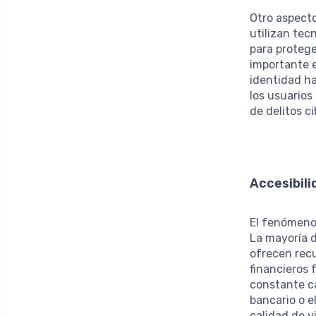
Otro aspecto
utilizan tec
para protege
importante e
identidad ha
los usuarios
de delitos c
Accesibili
El fenómeno 
La mayoría d
ofrecen rec
financieros
constante c
bancario o e
calidad de v