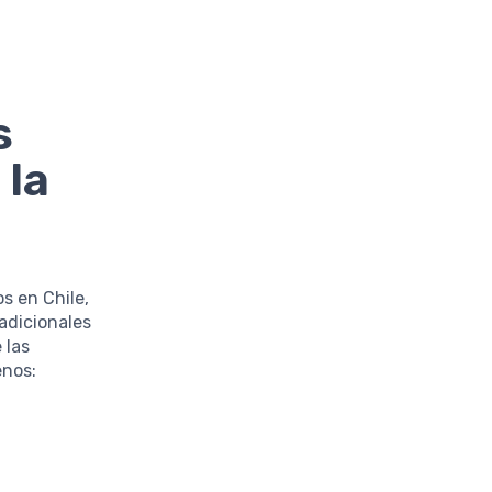
s
 la
s en Chile,
adicionales
 las
enos: