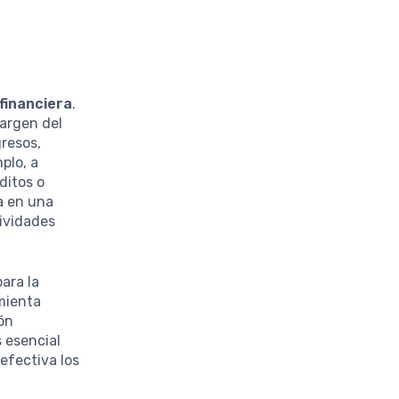
 financiera
.
margen del
gresos,
plo, a
ditos o
a en una
tividades
ara la
mienta
ión
 esencial
efectiva los