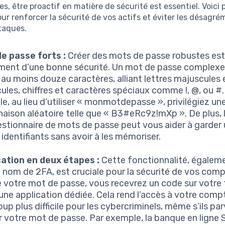
, être proactif en matière de sécurité est essentiel. Voici 
our renforcer la sécurité de vos actifs et éviter les désagré
taques.
e passe forts :
Créer des mots de passe robustes est
ent d’une bonne sécurité. Un mot de passe complexe
e au moins douze caractères, alliant lettres majuscules 
ules, chiffres et caractères spéciaux comme !, @, ou #.
e, au lieu d’utiliser « monmotdepasse », privilégiez un
aison aléatoire telle que « B3#eRc9z!mXp ». De plus, l’
estionnaire de mots de passe peut vous aider à garder 
 identifiants sans avoir à les mémoriser.
cation en deux étapes :
Cette fonctionnalité, égalem
e nom de 2FA, est cruciale pour la sécurité de vos comp
e votre mot de passe, vous recevrez un code sur votre
 une application dédiée. Cela rend l’accès à votre comp
up plus difficile pour les cybercriminels, même s’ils pa
r votre mot de passe. Par exemple, la banque en ligne 