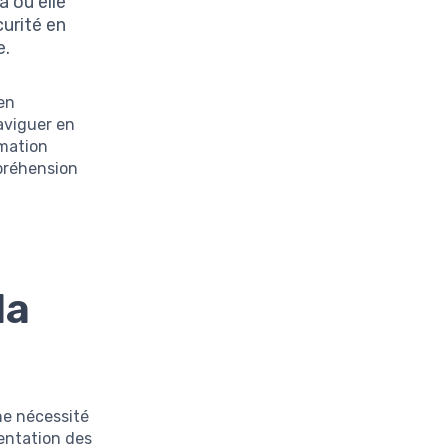
à où elle
urité en
e.
 en
naviguer en
rmation
mpréhension
la
ne nécessité
entation des