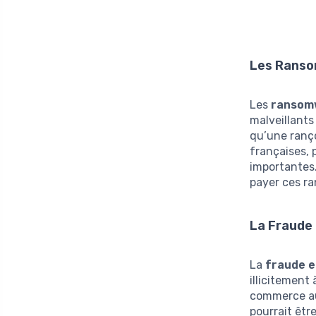
Les Ranso
Les
ransom
malveillants
qu’une ranço
françaises, 
importantes.
payer ces r
La Fraude 
La
fraude e
illicitement
commerce au
pourrait êtr