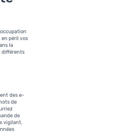
éoccupation
 en péril vos
ans la
 différents
sent des e-
 mots de
urriez
mande de
s vigilant,
données