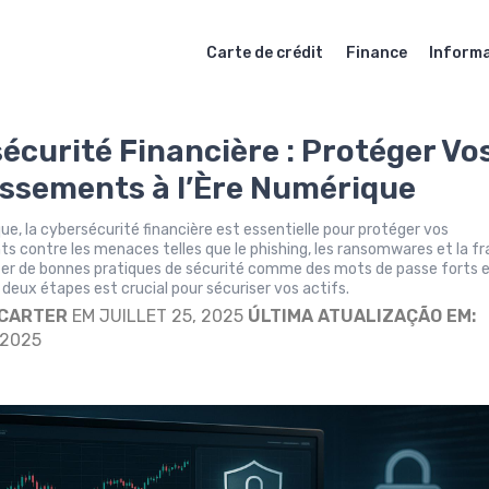
Carte de crédit
Finance
Inform
écurité Financière : Protéger Vo
issements à l’Ère Numérique
que, la cybersécurité financière est essentielle pour protéger vos
s contre les menaces telles que le phishing, les ransomwares et la f
ter de bonnes pratiques de sécurité comme des mots de passe forts e
n deux étapes est crucial pour sécuriser vos actifs.
 CARTER
EM JUILLET 25, 2025
ÚLTIMA ATUALIZAÇÃO EM:
 2025