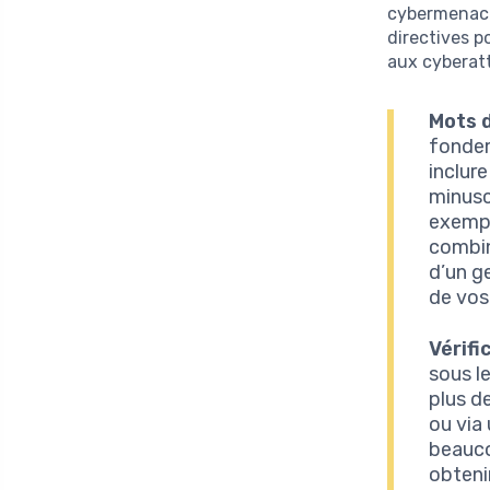
cybermenaces
directives p
aux cyberat
Mots d
fondem
inclur
minusc
exempl
combin
d’un g
de vos
Vérifi
sous l
plus d
ou via
beauco
obteni