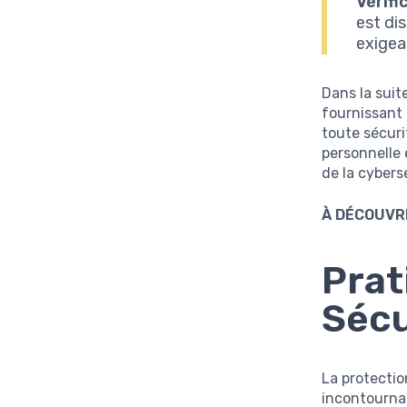
Vérifi
est di
exigea
Dans la suit
fournissant 
toute sécuri
personnelle 
de la cybers
À DÉCOUVRI
Prat
Sécu
La protectio
incontourna