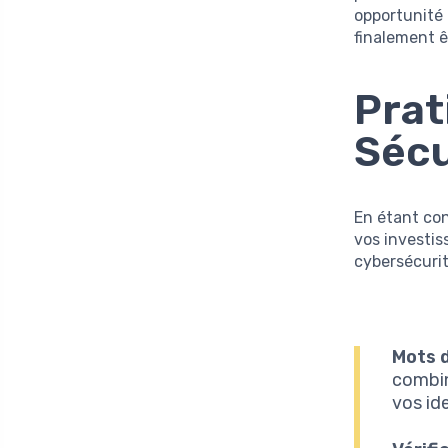
opportunité 
finalement 
Prat
Sécu
En étant co
vos investis
cybersécurit
Mots d
combina
vos ide