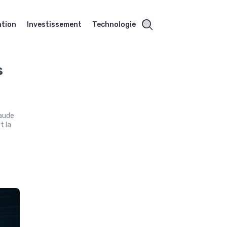
ation
Investissement
Technologie
s
raude
t la