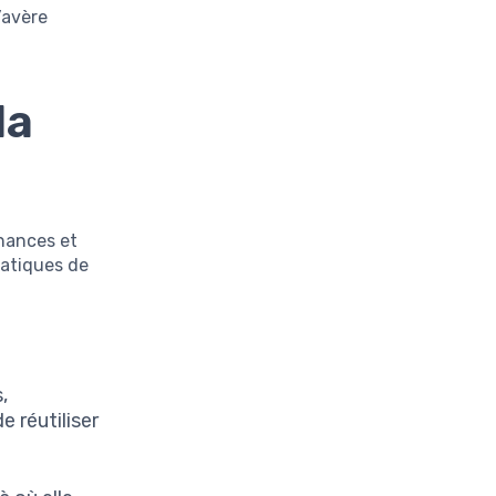
’avère
la
nances et
ratiques de
,
e réutiliser