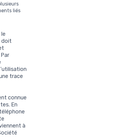
plusieurs
ments liés
 le
 doit
et
 Par
e
utilisation
une trace
ent connue
tes. En
 téléphone
te
rviennent à
Société