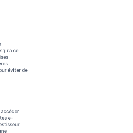
s
usqu’à ce
ises
ères
our éviter de
 accéder
tes e-
estisseur
 une