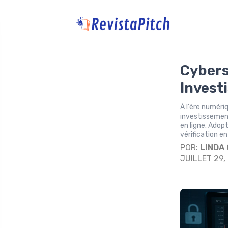
Cybers
Invest
À l'ère numéri
investissement
en ligne. Adop
vérification e
POR:
LINDA
JUILLET 29,