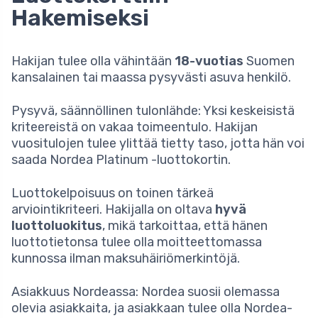
Hakemiseksi
Hakijan tulee olla vähintään
18-vuotias
Suomen
kansalainen tai maassa pysyvästi asuva henkilö.
Pysyvä, säännöllinen tulonlähde: Yksi keskeisistä
kriteereistä on vakaa toimeentulo. Hakijan
vuositulojen tulee ylittää tietty taso, jotta hän voi
saada Nordea Platinum -luottokortin.
Luottokelpoisuus on toinen tärkeä
arviointikriteeri. Hakijalla on oltava
hyvä
luottoluokitus
, mikä tarkoittaa, että hänen
luottotietonsa tulee olla moitteettomassa
kunnossa ilman maksuhäiriömerkintöjä.
Asiakkuus Nordeassa: Nordea suosii olemassa
olevia asiakkaita, ja asiakkaan tulee olla Nordea-