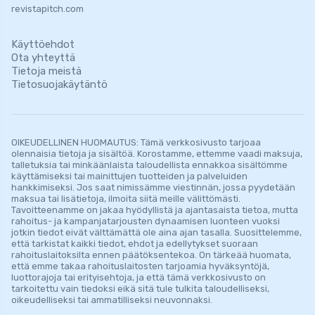
revistapitch.com
Käyttöehdot
Ota yhteyttä
Tietoja meistä
Tietosuojakäytäntö
OIKEUDELLINEN HUOMAUTUS: Tämä verkkosivusto tarjoaa
olennaisia ​​tietoja ja sisältöä. Korostamme, ettemme vaadi maksuja,
talletuksia tai minkäänlaista taloudellista ennakkoa sisältömme
käyttämiseksi tai mainittujen tuotteiden ja palveluiden
hankkimiseksi. Jos saat nimissämme viestinnän, jossa pyydetään
maksua tai lisätietoja, ilmoita siitä meille välittömästi.
Tavoitteenamme on jakaa hyödyllistä ja ajantasaista tietoa, mutta
rahoitus- ja kampanjatarjousten dynaamisen luonteen vuoksi
jotkin tiedot eivät välttämättä ole aina ajan tasalla. Suosittelemme,
että tarkistat kaikki tiedot, ehdot ja edellytykset suoraan
rahoituslaitoksilta ennen päätöksentekoa. On tärkeää huomata,
että emme takaa rahoituslaitosten tarjoamia hyväksyntöjä,
luottorajoja tai erityisehtoja, ja että tämä verkkosivusto on
tarkoitettu vain tiedoksi eikä sitä tule tulkita taloudelliseksi,
oikeudelliseksi tai ammatilliseksi neuvonnaksi.