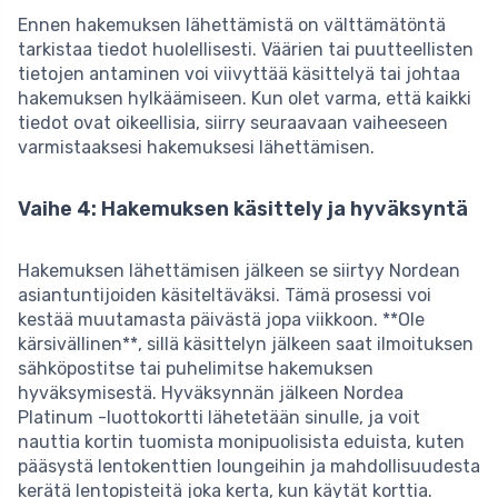
Ennen hakemuksen lähettämistä on välttämätöntä
tarkistaa tiedot huolellisesti. Väärien tai puutteellisten
tietojen antaminen voi viivyttää käsittelyä tai johtaa
hakemuksen hylkäämiseen. Kun olet varma, että kaikki
tiedot ovat oikeellisia, siirry seuraavaan vaiheeseen
varmistaaksesi hakemuksesi lähettämisen.
Vaihe 4: Hakemuksen käsittely ja hyväksyntä
Hakemuksen lähettämisen jälkeen se siirtyy Nordean
asiantuntijoiden käsiteltäväksi. Tämä prosessi voi
kestää muutamasta päivästä jopa viikkoon. **Ole
kärsivällinen**, sillä käsittelyn jälkeen saat ilmoituksen
sähköpostitse tai puhelimitse hakemuksen
hyväksymisestä. Hyväksynnän jälkeen Nordea
Platinum -luottokortti lähetetään sinulle, ja voit
nauttia kortin tuomista monipuolisista eduista, kuten
pääsystä lentokenttien loungeihin ja mahdollisuudesta
kerätä lentopisteitä joka kerta, kun käytät korttia.