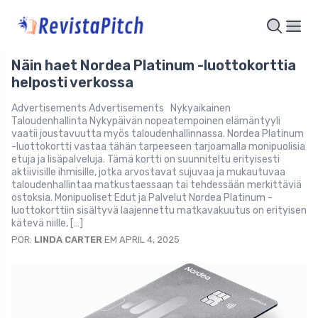
Näin haet Nordea Platinum -luottokorttia
helposti verkossa
Advertisements Advertisements Nykyaikainen
Taloudenhallinta Nykypäivän nopeatempoinen elämäntyyli
vaatii joustavuutta myös taloudenhallinnassa. Nordea Platinum
-luottokortti vastaa tähän tarpeeseen tarjoamalla monipuolisia
etuja ja lisäpalveluja. Tämä kortti on suunniteltu erityisesti
aktiivisille ihmisille, jotka arvostavat sujuvaa ja mukautuvaa
taloudenhallintaa matkustaessaan tai tehdessään merkittäviä
ostoksia. Monipuoliset Edut ja Palvelut Nordea Platinum -
luottokorttiin sisältyvä laajennettu matkavakuutus on erityisen
kätevä niille, […]
POR:
LINDA CARTER
EM APRIL 4, 2025