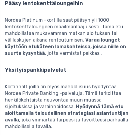
Pääsy lentokenttäloungeihin
Nordea Platinum -kortilla saat pääsyn yli 1000
lentokenttäloungeen maailmanlaajuisesti. Tämä etu
mahdollistaa mukavamman matkan aloituksen tai
välilaskujen aikana rentoutumisen.
Varaa lounget
käyttöön etukäteen lomakohteissa, joissa niille on
suurta kysyntää
, jotta varmistat paikkasi.
Yksityispankkipalvelut
Kortinhaltijoilla on myös mahdollisuus hyödyntää
Nordea Private Banking -palveluja. Tämä tarkoittaa
henkilökohtaista neuvontaa muun muassa
sijoituksissa ja varainhoidossa.
Hyödynnä tämä etu
aloittamalla taloudellinen strategiasi asiantuntijan
avulla
, joka ymmärtää tarpeesi ja tavoitteesi parhaalla
mahdollisella tavalla.