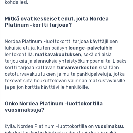
kohdallesi.
Mitkä ovat keskeiset edut, joita Nordea
Platinum -kortti tarjoaa?
Nordea Platinum -luottokortti tarjoaa käyttäjilleen
lukuisia etuja, kuten pääsyn
lounge-palveluihin
lentokentillä,
matkavakuutuksen
, sekä erilaisia
tarjouksia ja alennuksia yhteistyökumppaneilta. Lisäksi
kortti tarjoaa kattavan
turvanverkoston
sisältäen
ostoturvavakuutuksen ja muita pankkipalveluja, jotka
tekevät siitä houkuttelevan valinnan matkustavaisille
ja paljon korttia käyttäville henkilöille.
Onko Nordea Platinum -luottokortilla
vuosimaksuja?
Kyllä, Nordea Platinum -luottokortilla on
vuosimaksu
,
joka kattaa kortin käytöstä aiheutuvia kuluja sekä