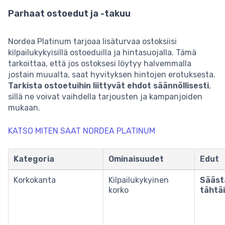
Parhaat ostoedut ja -takuu
Nordea Platinum tarjoaa lisäturvaa ostoksiisi
kilpailukykyisillä ostoeduilla ja hintasuojalla. Tämä
tarkoittaa, että jos ostoksesi löytyy halvemmalla
jostain muualta, saat hyvityksen hintojen erotuksesta.
Tarkista ostoetuihin liittyvät ehdot säännöllisesti
,
sillä ne voivat vaihdella tarjousten ja kampanjoiden
mukaan.
KATSO MITEN SAAT NORDEA PLATINUM
Kategoria
Ominaisuudet
Edut
Korkokanta
Kilpailukykyinen
Säästä
korko
tähtä