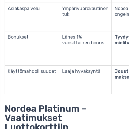
Asiakaspalvelu
Ympärivuorokautinen
Nopea 
tuki
ongel
Bonukset
Lähes 1%
Tyydy
vuosittainen bonus
mielih
Käyttömahdollisuudet
Laaja hyväksyntä
Joust
maksa
Nordea Platinum –
Vaatimukset
Luottokorttiin