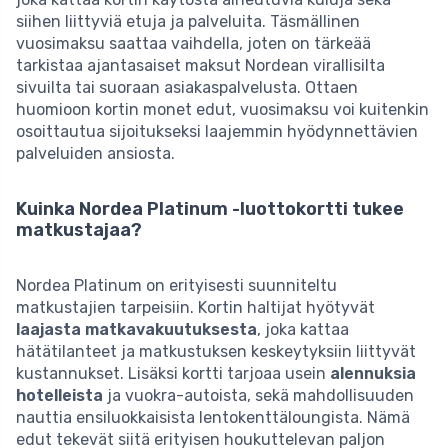
siihen liittyviä etuja ja palveluita. Täsmällinen
vuosimaksu saattaa vaihdella, joten on tärkeää
tarkistaa ajantasaiset maksut Nordean virallisilta
sivuilta tai suoraan asiakaspalvelusta. Ottaen
huomioon kortin monet edut, vuosimaksu voi kuitenkin
osoittautua sijoitukseksi laajemmin hyödynnettävien
palveluiden ansiosta.
Kuinka Nordea Platinum -luottokortti tukee
matkustajaa?
Nordea Platinum on erityisesti suunniteltu
matkustajien tarpeisiin. Kortin haltijat hyötyvät
laajasta matkavakuutuksesta
, joka kattaa
hätätilanteet ja matkustuksen keskeytyksiin liittyvät
kustannukset. Lisäksi kortti tarjoaa usein
alennuksia
hotelleista
ja vuokra-autoista, sekä mahdollisuuden
nauttia ensiluokkaisista lentokenttäloungista. Nämä
edut tekevät siitä erityisen houkuttelevan paljon