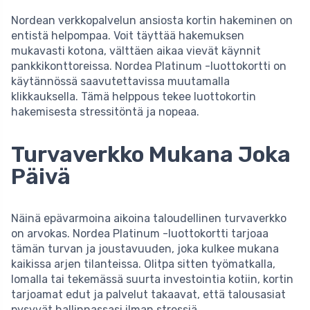
Nordean verkkopalvelun ansiosta kortin hakeminen on
entistä helpompaa. Voit täyttää hakemuksen
mukavasti kotona, välttäen aikaa vievät käynnit
pankkikonttoreissa. Nordea Platinum -luottokortti on
käytännössä saavutettavissa muutamalla
klikkauksella. Tämä helppous tekee luottokortin
hakemisesta stressitöntä ja nopeaa.
Turvaverkko Mukana Joka
Päivä
Näinä epävarmoina aikoina taloudellinen turvaverkko
on arvokas. Nordea Platinum -luottokortti tarjoaa
tämän turvan ja joustavuuden, joka kulkee mukana
kaikissa arjen tilanteissa. Olitpa sitten työmatkalla,
lomalla tai tekemässä suurta investointia kotiin, kortin
tarjoamat edut ja palvelut takaavat, että talousasiat
pysyvät hallinnassasi ilman stressiä.