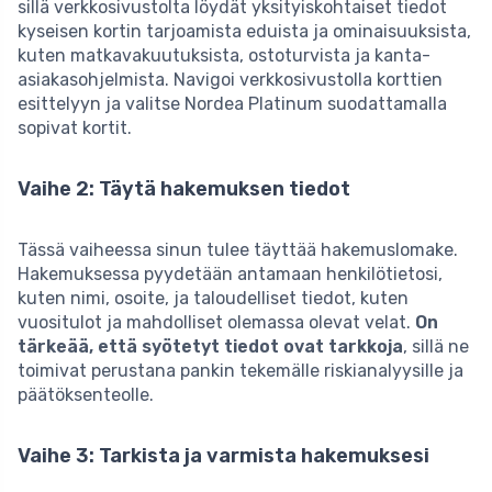
sillä verkkosivustolta löydät yksityiskohtaiset tiedot
kyseisen kortin tarjoamista eduista ja ominaisuuksista,
kuten matkavakuutuksista, ostoturvista ja kanta-
asiakasohjelmista. Navigoi verkkosivustolla korttien
esittelyyn ja valitse Nordea Platinum suodattamalla
sopivat kortit.
Vaihe 2: Täytä hakemuksen tiedot
Tässä vaiheessa sinun tulee täyttää hakemuslomake.
Hakemuksessa pyydetään antamaan henkilötietosi,
kuten nimi, osoite, ja taloudelliset tiedot, kuten
vuositulot ja mahdolliset olemassa olevat velat.
On
tärkeää, että syötetyt tiedot ovat tarkkoja
, sillä ne
toimivat perustana pankin tekemälle riskianalyysille ja
päätöksenteolle.
Vaihe 3: Tarkista ja varmista hakemuksesi