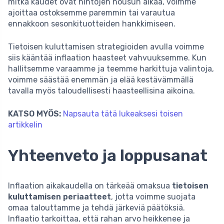
mitkä kaudet ovat hintojen nousun aikaa, voimme
ajoittaa ostoksemme paremmin tai varautua
ennakkoon sesonkituotteiden hankkimiseen.
Tietoisen kuluttamisen strategioiden avulla voimme
siis kääntää inflaation haasteet vahvuuksemme. Kun
hallitsemme varaamme ja teemme harkittuja valintoja,
voimme säästää enemmän ja elää kestävämmällä
tavalla myös taloudellisesti haasteellisina aikoina.
KATSO MYÖS:
Napsauta tätä lukeaksesi toisen
artikkelin
Yhteenveto ja loppusanat
Inflaation aikakaudella on tärkeää omaksua
tietoisen
kuluttamisen periaatteet
, jotta voimme suojata
omaa talouttamme ja tehdä järkeviä päätöksiä.
Inflaatio tarkoittaa, että rahan arvo heikkenee ja