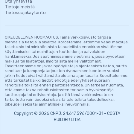
Ota yhteyttä
Tietoja meistä
Tietosuojakäytäntö
OIKEUDELLINEN HUOMAUTUS: Tämä verkkosivusto tarjoaa
olennaisia ​​tietoja ja sisältöä. Korostamme, ettemme vaadi maksuja,
talletuksia tai minkäänlaista taloudellista ennakkoa sisältömme
käyttämiseksi tai mainittujen tuotteiden ja palveluiden
hankkimiseksi. Jos saat nimissämme viestinnän, jossa pyydetään
maksua tai lisätietoja, ilmoita siitä meille välittömästi.
Tavoitteenamme on jakaa hyödyllistä ja ajantasaista tietoa, mutta
rahoitus- ja kampanjatarjousten dynaamisen luonteen vuoksi
jotkin tiedot eivät välttämättä ole aina ajan tasalla. Suosittelemme,
että tarkistat kaikki tiedot, ehdot ja edellytykset suoraan
rahoituslaitoksilta ennen päätöksentekoa. On tärkeää huomata,
että emme takaa rahoituslaitosten tarjoamia hyväksyntöjä,
luottorajoja tai erityisehtoja, ja että tämä verkkosivusto on
tarkoitettu vain tiedoksi eikä sitä tule tulkita taloudelliseksi,
oikeudelliseksi tai ammatilliseksi neuvonnaksi.
Copyright © 2026 CNPJ: 24.617.596/0001-31 - COSTA
BUILDER LTDA