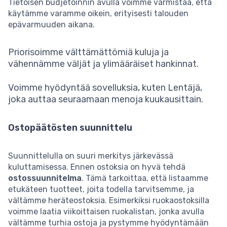
Tietoisen budjetoinnin avulla voimme varmistaa, että
käytämme varamme oikein, erityisesti talouden
epävarmuuden aikana.
Priorisoimme välttämättömiä kuluja ja
vähennämme väljät ja ylimääräiset hankinnat.
Voimme hyödyntää sovelluksia, kuten Lentäjä,
joka auttaa seuraamaan menoja kuukausittain.
Ostopäätösten suunnittelu
Suunnittelulla on suuri merkitys järkevässä
kuluttamisessa. Ennen ostoksia on hyvä tehdä
ostossuunnitelma
. Tämä tarkoittaa, että listaamme
etukäteen tuotteet, joita todella tarvitsemme, ja
vältämme heräteostoksia. Esimerkiksi ruokaostoksilla
voimme laatia viikoittaisen ruokalistan, jonka avulla
vältämme turhia ostoja ja pystymme hyödyntämään