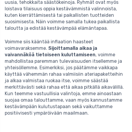
uusia, tehokkaita säästökeinoja. Ryhmät ovat myös
loistava tilaisuus oppia kestävämmistä valinnoista,
kuten kierrättämisestä tai paikallisten tuotteiden
suosimisesta. Näin voimme samalla tukea paikallista
taloutta ja edistää kestävämpää elämäntapaa.
Voimme siis kääntää inflaation haasteet
voimavaraksemme.
Sijoittamalla aikaa ja
vaivannäköä tietoiseen kuluttamiseen
, voimme
mahdollistaa paremman tulevaisuuden itsellemme ja
yhteisöllemme. Esimerkiksi, jos päätämme vaikkapa
käyttää vähemmän rahaa valmiisiin ateriapaketteihin
ja alkaa valmistaa ruokaa itse, voimme säästää
merkittävästi sekä rahaa että aikaa pitkällä aikavälillä.
Kun teemme vastuullisia valintoja, emme ainoastaan
suojaa omaa talouttamme, vaan myös kannustamme
kestävämpään kulutustapaan sekä vaikuttamme
positiivisesti ympäröivään maailmaan.