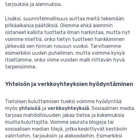
tarjouksia ja alennuksia.
Lisäksi, suunnitelmallisuus auttaa meitä tekemään
pitkäaikaisia päätöksiä. Olemme ehkä aiemmin
ostaneet kalliita tuotteita ilman harkintaa, mutta nyt
voimme miettiä, onko tietyn tuotteen hankkiminen
järkevää sen hinnan nousun vuoksi. Tarvitsemme
esimerkiksi uuden puhelimen, mutta voimme kysyä
itseltämme, onko viime vuoden malli riittävän hyvä
tarpeisiimme.
Yhteisön ja verkkoyhteyksien hyödyntäminen
Tietoisen kuluttamisen tueksi voimme hyödyntää
myös
yhteisöä
ja
verkkoyhteyksiä
. Sosiaalinen media
tarjoaa mahdollisuuden jakaa tietoa ja kokemuksia
muilta kuluttajilta. Voimme seurata blogeja tai
sosiaalisen median tilejä, jotka keskittyvät kestäviin
valintoihin, tarjouksiin ja alekoodeihin. Esimerkiksi