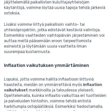
jäljittelemällä paikallisten kuluttajayhteisöjen
käytäntöjä, voimme löytää uusia tapoja tehdä järkeviä
ostoksia.
Lisäksi voimme liittyä paikallisiin vaihto- tai
yhteisöprojektiin, jotka edistävät kestäviä valintoja.
Esimerkiksi vaatteiden vaihtopäivän järjestäminen voi
auttaa meitä pääsemään eroon tarpeettomista
esineistä ja löytämään uusia vaatteita ilman
suurempaa kustannusta.
Inflaation vaikutuksen ymmärtäminen
Lopuksi, jotta voimme hallita inflaatioon liittyviä
haasteita, meidän on ymmärrettävä myös
inflaation
vaikutukset
markkinoilla ja taloudessa yleisesti.
Opettelemalla, kuinka inflaatio vaikuttaa eri tuotteiden
ja palveluiden hintoihin, voimme tehdä entistä
harkitumpia ostopäätöksiä. Esimerkiksi tiedostamalla,