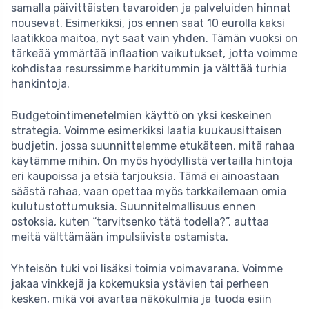
samalla päivittäisten tavaroiden ja palveluiden hinnat
nousevat. Esimerkiksi, jos ennen saat 10 eurolla kaksi
laatikkoa maitoa, nyt saat vain yhden. Tämän vuoksi on
tärkeää ymmärtää inflaation vaikutukset, jotta voimme
kohdistaa resurssimme harkitummin ja välttää turhia
hankintoja.
Budgetointimenetelmien käyttö on yksi keskeinen
strategia. Voimme esimerkiksi laatia kuukausittaisen
budjetin, jossa suunnittelemme etukäteen, mitä rahaa
käytämme mihin. On myös hyödyllistä vertailla hintoja
eri kaupoissa ja etsiä tarjouksia. Tämä ei ainoastaan
säästä rahaa, vaan opettaa myös tarkkailemaan omia
kulutustottumuksia. Suunnitelmallisuus ennen
ostoksia, kuten “tarvitsenko tätä todella?”, auttaa
meitä välttämään impulsiivista ostamista.
Yhteisön tuki voi lisäksi toimia voimavarana. Voimme
jakaa vinkkejä ja kokemuksia ystävien tai perheen
kesken, mikä voi avartaa näkökulmia ja tuoda esiin