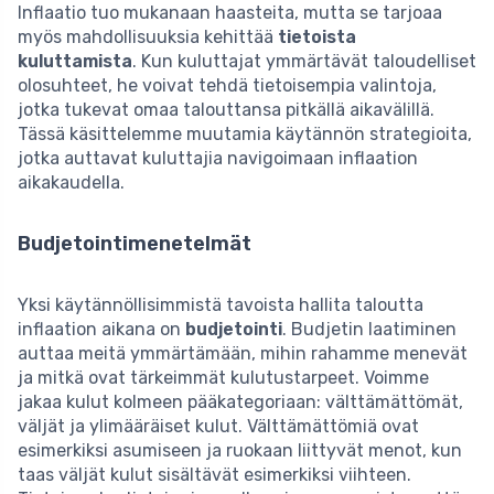
Inflaatio tuo mukanaan haasteita, mutta se tarjoaa
myös mahdollisuuksia kehittää
tietoista
kuluttamista
. Kun kuluttajat ymmärtävät taloudelliset
olosuhteet, he voivat tehdä tietoisempia valintoja,
jotka tukevat omaa talouttansa pitkällä aikavälillä.
Tässä käsittelemme muutamia käytännön strategioita,
jotka auttavat kuluttajia navigoimaan inflaation
aikakaudella.
Budjetointimenetelmät
Yksi käytännöllisimmistä tavoista hallita taloutta
inflaation aikana on
budjetointi
. Budjetin laatiminen
auttaa meitä ymmärtämään, mihin rahamme menevät
ja mitkä ovat tärkeimmät kulutustarpeet. Voimme
jakaa kulut kolmeen pääkategoriaan: välttämättömät,
väljät ja ylimääräiset kulut. Välttämättömiä ovat
esimerkiksi asumiseen ja ruokaan liittyvät menot, kun
taas väljät kulut sisältävät esimerkiksi viihteen.