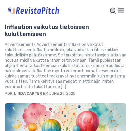
Inflaation vaikutus tietoiseen
kuluttamiseen
Advertisements Advertisements Inflaation vaikutus
kuluttamiseen Inflaatio on ilmiö, joka vaikuttaa lähes kaikkiin
taloudellisiin päätöksiimme. Se tarkoittaa hintatasojen jatkuvaa
nousua, mikä vaikuttaa rahan ostovoimaan. Tämä puolestaan
ohjaa meitä tarkastelemaan kulutustottumuksiamme uudesta
näkökulmasta. Inflaation myötä voimme huomata esimerkiksi,
kuinka samat tuotteet maksavat nyt enemmän kuin muutama
vuosi sitten. Tämä kehitys saa meidät miettimään, miten
voimme hallita talouttamme […]
POR:
LINDA CARTER
EM JUNE 29, 2025