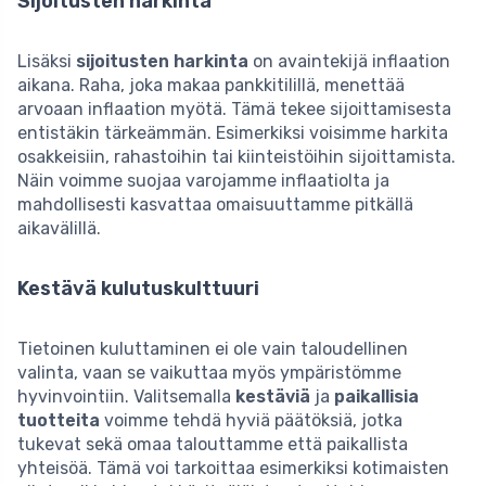
Sijoitusten harkinta
Lisäksi
sijoitusten harkinta
on avaintekijä inflaation
aikana. Raha, joka makaa pankkitilillä, menettää
arvoaan inflaation myötä. Tämä tekee sijoittamisesta
entistäkin tärkeämmän. Esimerkiksi voisimme harkita
osakkeisiin, rahastoihin tai kiinteistöihin sijoittamista.
Näin voimme suojaa varojamme inflaatiolta ja
mahdollisesti kasvattaa omaisuuttamme pitkällä
aikavälillä.
Kestävä kulutuskulttuuri
Tietoinen kuluttaminen ei ole vain taloudellinen
valinta, vaan se vaikuttaa myös ympäristömme
hyvinvointiin. Valitsemalla
kestäviä
ja
paikallisia
tuotteita
voimme tehdä hyviä päätöksiä, jotka
tukevat sekä omaa talouttamme että paikallista
yhteisöä. Tämä voi tarkoittaa esimerkiksi kotimaisten