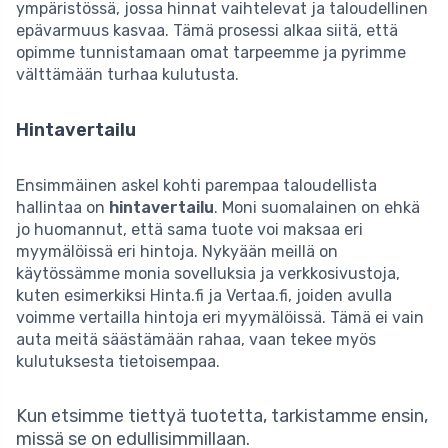
ympäristössä, jossa hinnat vaihtelevat ja taloudellinen
epävarmuus kasvaa. Tämä prosessi alkaa siitä, että
opimme tunnistamaan omat tarpeemme ja pyrimme
välttämään turhaa kulutusta.
Hintavertailu
Ensimmäinen askel kohti parempaa taloudellista
hallintaa on
hintavertailu
. Moni suomalainen on ehkä
jo huomannut, että sama tuote voi maksaa eri
myymälöissä eri hintoja. Nykyään meillä on
käytössämme monia sovelluksia ja verkkosivustoja,
kuten esimerkiksi Hinta.fi ja Vertaa.fi, joiden avulla
voimme vertailla hintoja eri myymälöissä. Tämä ei vain
auta meitä säästämään rahaa, vaan tekee myös
kulutuksesta tietoisempaa.
Kun etsimme tiettyä tuotetta, tarkistamme ensin,
missä se on edullisimmillaan.