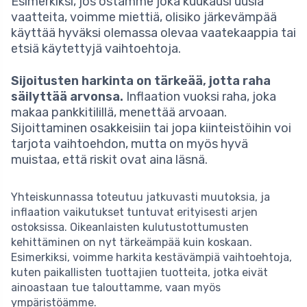
Esimerkiksi, jos ostamme joka kuukausi uusia
vaatteita, voimme miettiä, olisiko järkevämpää
käyttää hyväksi olemassa olevaa vaatekaappia tai
etsiä käytettyjä vaihtoehtoja.
Sijoitusten harkinta on tärkeää, jotta raha
säilyttää arvonsa.
Inflaation vuoksi raha, joka
makaa pankkitilillä, menettää arvoaan.
Sijoittaminen osakkeisiin tai jopa kiinteistöihin voi
tarjota vaihtoehdon, mutta on myös hyvä
muistaa, että riskit ovat aina läsnä.
Yhteiskunnassa toteutuu jatkuvasti muutoksia, ja
inflaation vaikutukset tuntuvat erityisesti arjen
ostoksissa. Oikeanlaisten kulutustottumusten
kehittäminen on nyt tärkeämpää kuin koskaan.
Esimerkiksi, voimme harkita kestävämpiä vaihtoehtoja,
kuten paikallisten tuottajien tuotteita, jotka eivät
ainoastaan tue talouttamme, vaan myös
ympäristöämme.