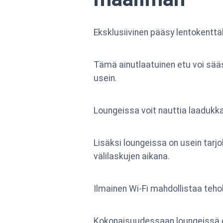
Eksklusiivinen pääsy lentokentt
Tämä ainutlaatuinen etu voi sääs
usein.
Loungeissa voit nauttia laadukka
Lisäksi loungeissa on usein tarjol
välilaskujen aikana.
Ilmainen Wi-Fi mahdollistaa tehok
Kokonaisuudessaan loungeissä o