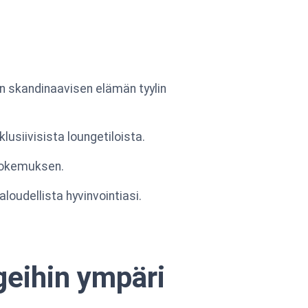
 on skandinaavisen elämän tyylin
siivisista loungetiloista.
 kokemuksen.
loudellista hyvinvointiasi.
geihin ympäri