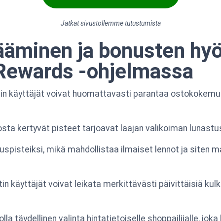
Jatkat sivustollemme tutustumista
rääminen ja bonusten h
Rewards -ohjelmassa
tin käyttäjät voivat huomattavasti parantaa ostokoke
sta kertyvät pisteet tarjoavat laajan valikoiman lunastus
spisteiksi, mikä mahdollistaa ilmaiset lennot ja siten 
n käyttäjät voivat leikata merkittävästi päivittäisiä k
la täydellinen valinta hintatietoiselle shoppailijalle, jok