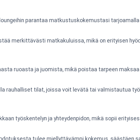
äloungeihin parantaa matkustuskokemustasi tarjoamalla y
tää merkittävästi matkakuluissa, mikä on erityisen hyödyl
asta ruoasta ja juomista, mikä poistaa tarpeen maksaa k
la rauhalliset tilat, joissa voit levätä tai valmistautua ty
kaan työskentelyn ja yhteydenpidon, mikä sopii erityisesti
dotuksesta tulee miellyttävämpi kokemus, säästäen sam