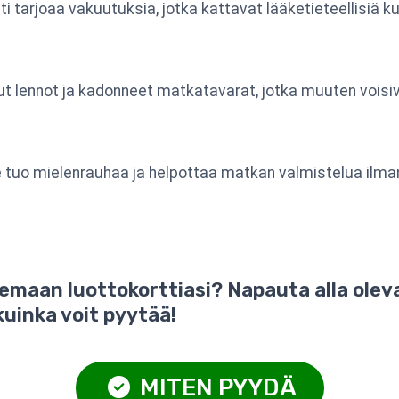
 tarjoaa vakuutuksia, jotka kattavat lääketieteellisiä ku
 lennot ja kadonneet matkatavarat, jotka muuten voisiva
 tuo mielenrauhaa ja helpottaa matkan valmistelua ilm
emaan luottokorttiasi? Napauta alla olev
kuinka voit pyytää!
MITEN PYYDÄ