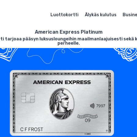
Luottokortti
Älykäs kulutus
Busin
American Express Platinum
ti tarjoaa pääsyn luksusloungeihin maailmanlaajuisesti sek
perheelle.