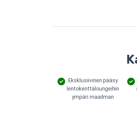
K
Eksklusiivinen pääsy
lentokenttäloungeihin
ympäri maailman