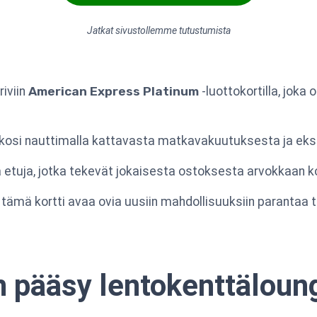
Jatkat sivustollemme tutustumista
iviin
American Express Platinum
-luottokortilla, joka
osi nauttimalla kattavasta matkavakuutuksesta ja eksklu
ja etuja, jotka tekevät jokaisesta ostoksesta arvokkaan
 tämä kortti avaa ovia uusiin mahdollisuuksiin parantaa ta
n pääsy lentokenttäloun