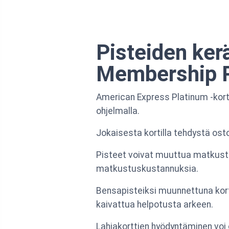
Pisteiden ke
Membership 
American Express Platinum -kor
ohjelmalla.
Jokaisesta kortilla tehdystä osto
Pisteet voivat muuttua matkustu
matkustuskustannuksia.
Bensapisteiksi muunnettuna korti
kaivattua helpotusta arkeen.
Lahjakorttien hyödyntäminen voi ol