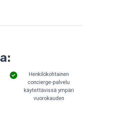
a:
Henkilökohtainen
concierge-palvelu
käytettävissä ympäri
vuorokauden