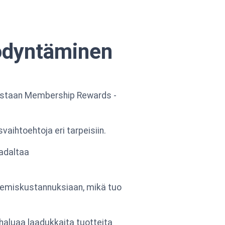
yödyntäminen
mustaan Membership Rewards -
vaihtoehtoja eri tarpeisiin.
madaltaa
ulkemiskustannuksiaan, mikä tuo
a haluaa laadukkaita tuotteita