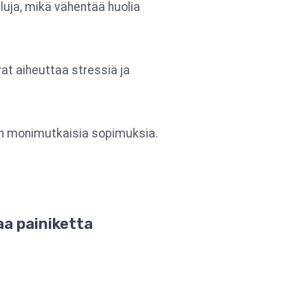
luja, mikä vähentää huolia
t aiheuttaa stressiä ja
an monimutkaisia sopimuksia.
aa painiketta