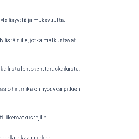
lellisyyttä ja mukavuutta.
listä niille, jotka matkustavat
alliista lentokenttäruokailuista.
öasioihin, mikä on hyödyksi pitkien
 liikematkustajille.
alla aikaa ja rahaa.