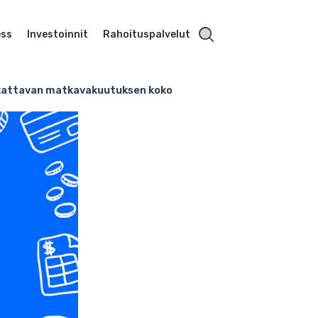
ess
Investoinnit
Rahoituspalvelut
ä kattavan matkavakuutuksen koko