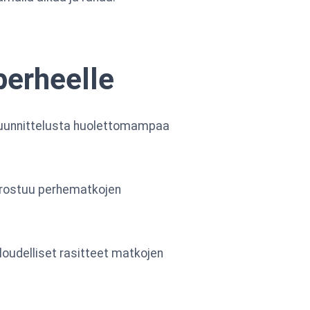
perheelle
suunnittelusta huolettomampaa
orostuu perhematkojen
loudelliset rasitteet matkojen