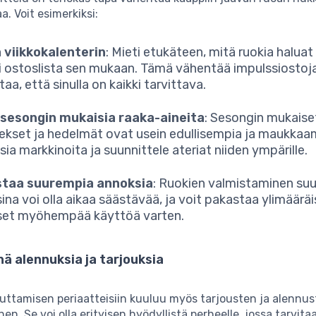
a. Voit esimerkiksi:
 viikkokalenterin
: Mieti etukäteen, mitä ruokia halua
di ostoslista sen mukaan. Tämä vähentää impulssiostoja
aa, että sinulla on kaikki tarvittava.
 sesongin mukaisia raaka-aineita
: Sesongin mukaise
ekset ja hedelmät ovat usein edullisempia ja maukkaa
isia markkinoita ja suunnittele ateriat niiden ympärille.
staa suurempia annoksia
: Ruokien valmistaminen su
ina voi olla aikaa säästävää, ja voit pakastaa ylimääräi
set myöhempää käyttöä varten.
ä alennuksia ja tarjouksia
uttamisen periaatteisiin kuuluu myös tarjousten ja alennu
n. Se voi olla erityisen hyödyllistä perheelle, jossa tarvita