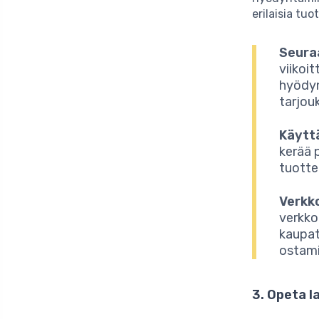
erilaisia tuo
Seura
viikoi
hyödyn
tarjou
Käytt
kerää 
tuottei
Verkk
verkko
kaupat
ostami
3. Opeta l