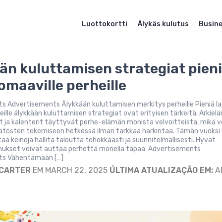
Luottokortti
Älykäs kulutus
Busin
än kuluttamisen strategiat pien
 omaaville perheille
s Advertisements Älykkään kuluttamisen merkitys perheille Pieniä la
eille älykkään kuluttamisen strategiat ovat erityisen tärkeitä. Arkie
at ja kalenterit täyttyvät perhe-elämän monista velvoitteista, mikä v
ätösten tekemiseen hetkessä ilman tarkkaa harkintaa. Tämän vuoksi
tää keinoja hallita taloutta tehokkaasti ja suunnitelmallisesti. Hyvät
ukset voivat auttaa perhettä monella tapaa: Advertisements
ts Vähentämään […]
 CARTER
EM MARCH 22, 2025
ÚLTIMA ATUALIZAÇÃO EM:
A