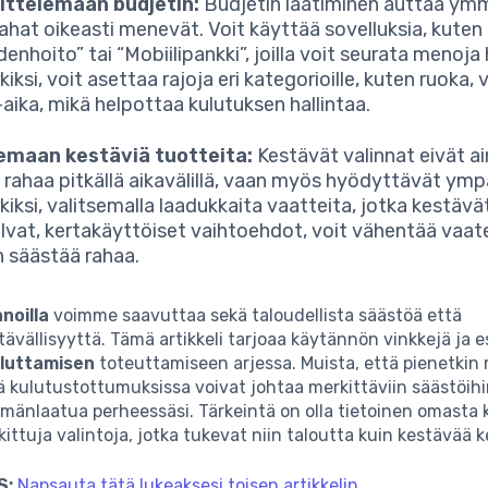
ittelemaan budjetin:
Budjetin laatiminen auttaa ym
rahat oikeasti menevät. Voit käyttää sovelluksia, kuten
denhoito” tai “Mobiilipankki”, joilla voit seurata menoj
iksi, voit asettaa rajoja eri kategorioille, kuten ruoka, 
aika, mikä helpottaa kulutuksen hallintaa.
semaan kestäviä tuotteita:
Kestävät valinnat eivät a
 rahaa pitkällä aikavälillä, vaan myös hyödyttävät ymp
kiksi, valitsemalla laadukkaita vaatteita, jotka kestä
alvat, kertakäyttöiset vaihtoehdot, voit vähentää vaa
en säästää rahaa.
nnoilla
voimme saavuttaa sekä taloudellista säästöä että
ävällisyyttä. Tämä artikkeli tarjoaa käytännön vinkkejä ja 
uluttamisen
toteuttamiseen arjessa. Muista, että pienetkin
sä kulutustottumuksissa voivat johtaa merkittäviin säästöihi
mänlaatua perheessäsi. Tärkeintä on olla tietoinen omasta
kittuja valintoja, jotka tukevat niin taloutta kuin kestävää k
S:
Napsauta tätä lukeaksesi toisen artikkelin