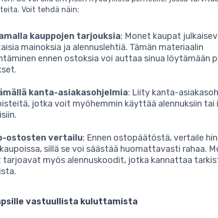
tteita. Voit tehdä näin:
amalla kauppojen tarjouksia
: Monet kaupat julkaise
ttaisia mainoksia ja alennuslehtiä. Tämän materiaalin
täminen ennen ostoksia voi auttaa sinua löytämään 
kset.
ämällä kanta-asiakasohjelmia
: Liity kanta-asiakasoh
pisteitä, jotka voit myöhemmin käyttää alennuksiin tai 
siin.
o-ostosten vertailu
: Ennen ostopäätöstä, vertaile hin
kaupoissa, sillä se voi säästää huomattavasti rahaa. 
 tarjoavat myös alennuskoodit, jotka kannattaa tarki
sta.
apsille vastuullista kuluttamista