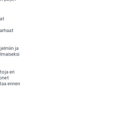
vat
parhaat
jelmiin ja
ilmaiseksi
toja eri
Monet
staa ennen