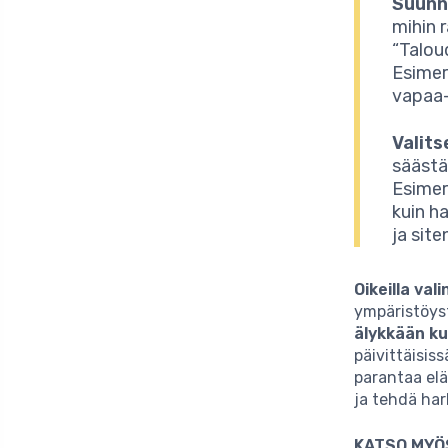
Suunn
mihin 
“Talou
Esimerk
vapaa-
Valit
säästä
Esimer
kuin h
ja sit
Oikeilla vali
ympäristöyst
älykkään k
päivittäisis
parantaa elä
ja tehdä har
KATSO MYÖ