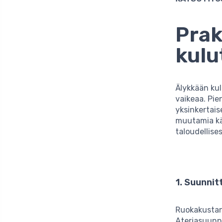
Prak
kulu
Älykkään kul
vaikeaa. Pie
yksinkertais
muutamia kä
taloudellise
1. Suunnit
Ruokakustan
Ateriasuunn