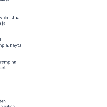
t valmistaa
 ja
t
mpia. Käytä
urempina
set
sten
an paljon