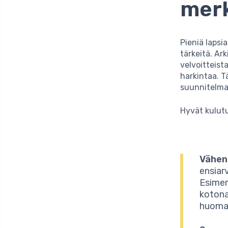
merk
Pieniä lapsi
tärkeitä. Ar
velvoitteist
harkintaa. T
suunnitelmal
Hyvät kulut
Vähen
ensiar
Esimer
kotona
huomat