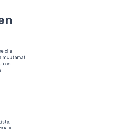
een
e olla
tta muutamat
sä on
a
ista.
kaa ja