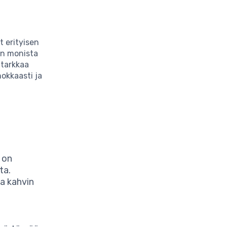
t erityisen
män monista
 tarkkaa
hokkaasti ja
 on
ta.
aa kahvin