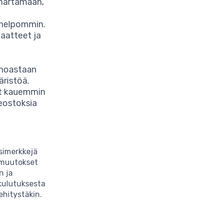
märtämään,
a helpommin.
vaatteet ja
inoastaan
äristöä.
vät kauemmin
teostoksia
esimerkkejä
 muutokset
n ja
 kulutuksesta
ehitystäkin.