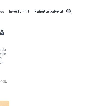
ess
Investoinnit
Rahoituspalvelut
iä
psia
lämän
oi
 on
PRIL