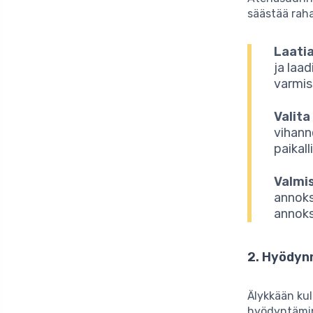
säästää raha
Laatia
ja laa
varmist
Valita
vihann
paikall
Valmi
annoks
annok
2. Hyödynn
Älykkään kul
hyödyntämine