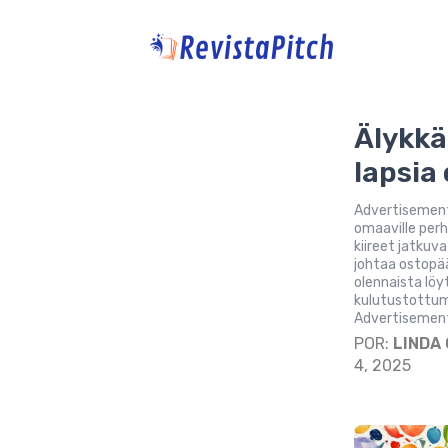
Älykkä
lapsia
Advertisement
omaaville perh
kiireet jatkuv
johtaa ostopä
olennaista löy
kulutustottum
Advertisemen
POR:
LINDA
4, 2025