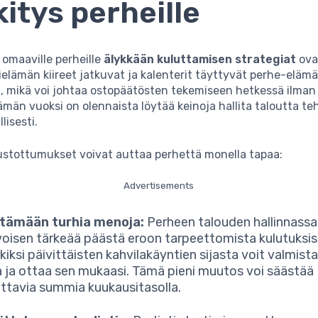
itys perheille
a omaaville perheille
älykkään kuluttamisen strategiat
ova
kielämän kiireet jatkuvat ja kalenterit täyttyvät perhe-elä
a, mikä voi johtaa ostopäätösten tekemiseen hetkessä ilman
ämän vuoksi on olennaista löytää keinoja hallita taloutta te
lisesti.
ustottumukset voivat auttaa perhettä monella tapaa:
Advertisements
tämään turhia menoja:
Perheen talouden hallinnassa
voisen tärkeää päästä eroon tarpeettomista kulutuksis
kiksi päivittäisten kahvilakäyntien sijasta voit valmist
 ja ottaa sen mukaasi. Tämä pieni muutos voi säästää
tavia summia kuukausitasolla.