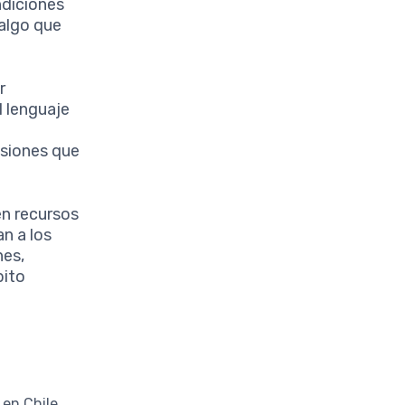
ndiciones
algo que
r
l lenguaje
isiones que
n recursos
n a los
nes,
bito
en Chile.