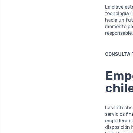
La clave est
tecnología f
hacia un fu
momento par
responsable
CONSULTA 
Empo
chil
Las fintech
servicios fi
empoderamie
disposición 