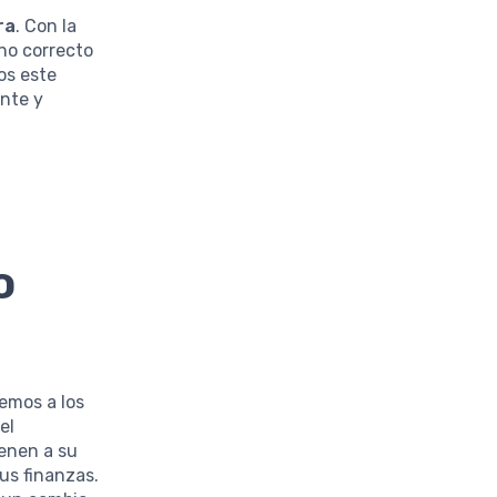
ra
. Con la
no correcto
os este
nte y
o
emos a los
el
enen a su
us finanzas.