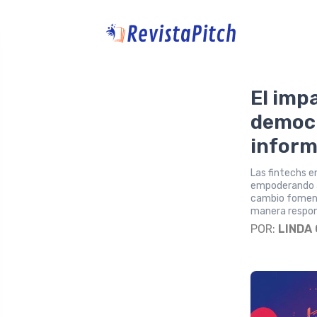
El impa
democr
inform
Las fintechs e
empoderando a
cambio fomenta
manera respons
POR:
LINDA