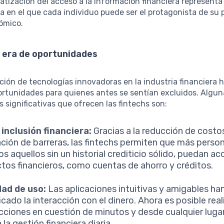
tización del acceso a la información financiera represent
 en el que cada individuo puede ser el protagonista de su 
ómico.
 era de oportunidades
ción de tecnologías innovadoras en la industria financiera 
ortunidades para quienes antes se sentían excluidos. Algun
 significativas que ofrecen las fintechs son:
inclusión financiera:
Gracias a la reducción de costos
ación de barreras, las fintechs permiten que más perso
os aquellos sin un historial crediticio sólido, puedan ac
tos financieros, como cuentas de ahorro y créditos.
dad de uso:
Las aplicaciones intuitivas y amigables ha
icado la interacción con el dinero. Ahora es posible real
cciones en cuestión de minutos y desde cualquier lugar
a la gestión financiera diaria.