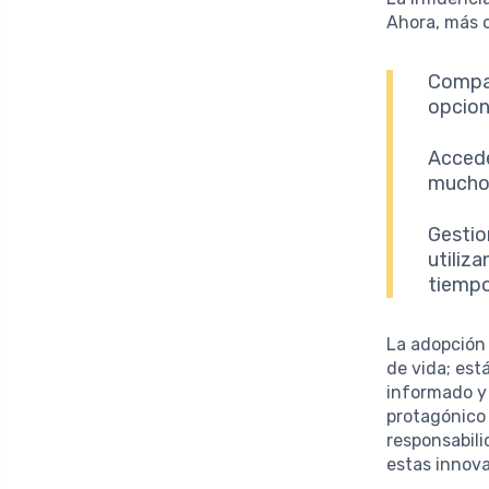
Ahora, más 
Compar
opcion
Accede
muchos
Gestio
utiliz
tiempo
La adopción 
de vida; est
informado y 
protagónico 
responsabil
estas innov