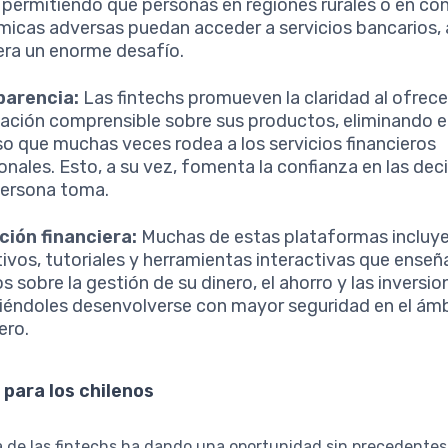
 permitiendo que personas en regiones rurales o en co
icas adversas puedan acceder a servicios bancarios, 
era un enorme desafío.
parencia:
Las fintechs promueven la claridad al ofrece
ación comprensible sobre sus productos, eliminando e
o que muchas veces rodea a los servicios financieros
ionales. Esto, a su vez, fomenta la confianza en las dec
ersona toma.
ión financiera:
Muchas de estas plataformas incluye
ivos, tutoriales y herramientas interactivas que enseña
s sobre la gestión de su dinero, el ahorro y las inversio
iéndoles desenvolverse con mayor seguridad en el ám
ero.
 para los chilenos
a de las fintechs ha dando una oportunidad sin precedentes 