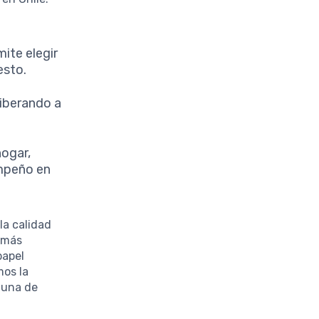
mite elegir
esto.
liberando a
hogar,
empeño en
la calidad
o más
papel
mos la
 una de