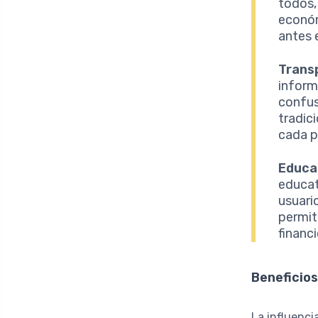
todos,
económ
antes 
Trans
inform
confus
tradic
cada p
Educac
educat
usuario
permit
financi
Beneficios
La influenci