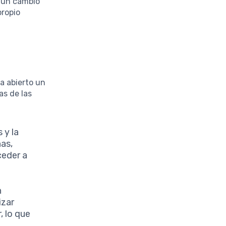
a un cambio
propio
ha abierto un
as de las
 y la
nas,
ceder a
n
izar
, lo que