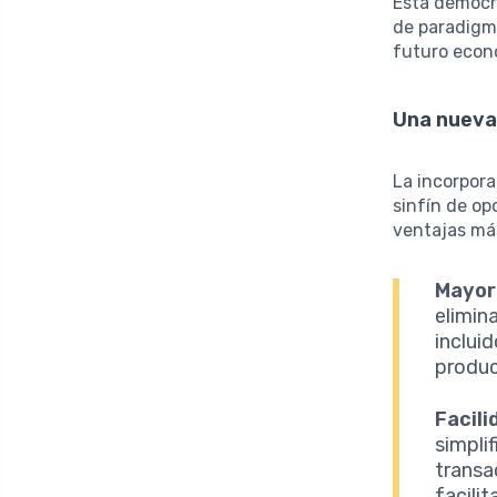
Esta democra
de paradigma
futuro econ
Una nueva
La incorpora
sinfín de op
ventajas más
Mayor 
elimin
incluid
produc
Facili
simplif
transa
facilit