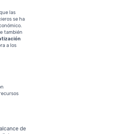
que las
cieros se ha
económico.
ue también
tización
ra a los
on
recursos
 alcance de