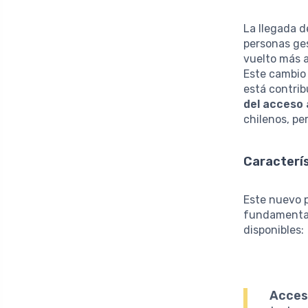
La llegada d
personas ges
vuelto más a
Este cambio 
está contrib
del acceso 
chilenos, pe
Caracterís
Este nuevo 
fundamental
disponibles:
Accesi