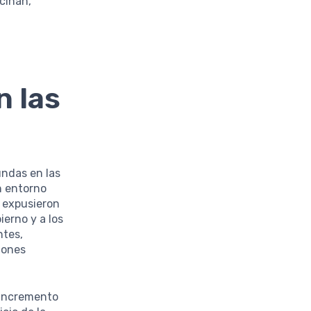
ecinan,
n las
undas en las
n entorno
a expusieron
ierno y a los
ntes,
iones
 incremento