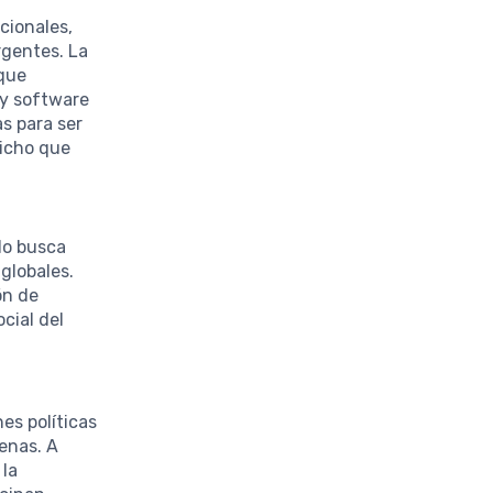
cionales,
rgentes. La
 que
 y software
as para ser
nicho que
lo busca
 globales.
ón de
cial del
es políticas
enas. A
 la