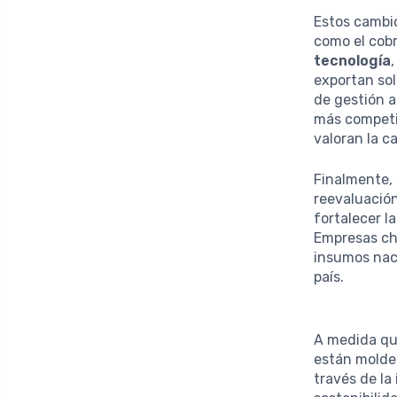
Estos cambio
como el cobr
tecnología
exportan sol
de gestión a
más competi
valoran la c
Finalmente,
reevaluació
fortalecer l
Empresas ch
insumos naci
país.
A medida que
están molde
través de la