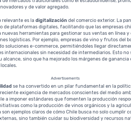
 de mercados tradicionales como el estadounidense, prom
nnovadores y de valor agregado.
 relevante es la
digitalización
del comercio exterior. La p
so de plataformas digitales, facilitando que las empresas ch
 nuevas herramientas para gestionar sus ventas en línea y 
nes logísticas. Por ejemplo, empresas de vino y frutos del 
o soluciones e-commerce, permitiéndoles llegar directame
 internacionales sin necesidad de intermediarios. Esto no 
u alcance, sino que ha mejorado los márgenes de ganancia 
locales.
Advertisements
ilidad
se ha convertido en un pilar fundamental en la políti
 creciente exigencia de mercados conscientes del medio am
hile a imponer estándares que fomenten la producción respo
Initiativas como la producción de vinos orgánicos y la agricu
 son ejemplos claros de cómo Chile busca no solo cumplir c
ernas, sino también cuidar su biodiversidad y recursos na