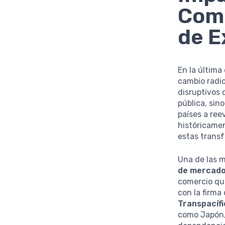
Come
de E
En la última
cambio radic
disruptivos 
pública, sin
países a ree
históricame
estas transf
Una de las 
de mercad
comercio que
con la firma
Transpacíf
como Japón, 