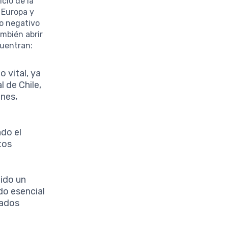
cio de la
 Europa y
to negativo
ambién abrir
cuentran:
o vital, ya
 de Chile,
ones,
ado el
tos
tido un
do esencial
cados