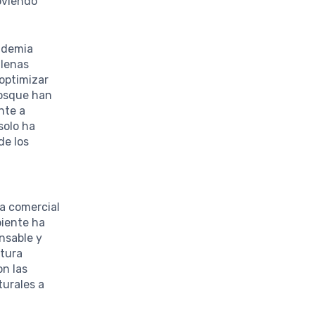
oviendo
andemia
ilenas
optimizar
bosque han
nte a
solo ha
de los
ca comercial
biente ha
nsable y
ltura
on las
turales a