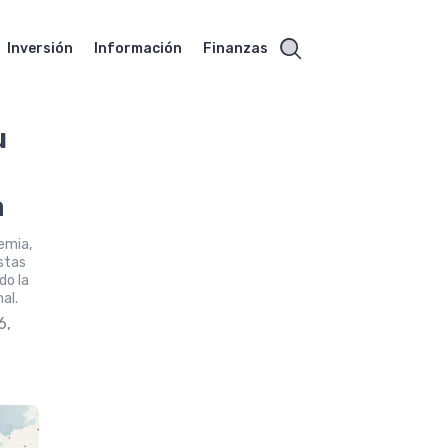
Inversión
Información
Finanzas
u
a
emia,
Estas
do la
al.
6,