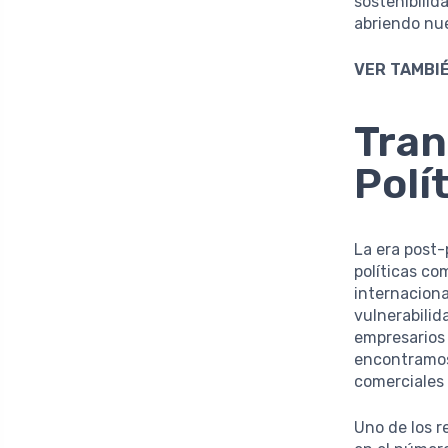
sostenibilid
abriendo nue
VER TAMBIÉ
Tran
Polí
La era post
políticas co
internaciona
vulnerabilid
empresarios 
encontramo
comerciales
Uno de los 