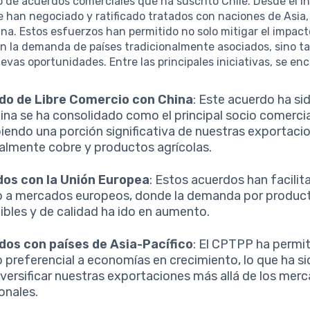
 de acuerdos comerciales que ha suscrito Chile. Desde el ini
 han negociado y ratificado tratados con naciones de Asia,
na. Estos esfuerzos han permitido no solo mitigar el impac
en la demanda de países tradicionalmente asociados, sino t
evas oportunidades. Entre las principales iniciativas, se en
do de Libre Comercio con China
: Este acuerdo ha sid
ina se ha consolidado como el principal socio comercial
iendo una porción significativa de nuestras exportaci
almente cobre y productos agrícolas.
dos con la Unión Europea
: Estos acuerdos han facilit
 a mercados europeos, donde la demanda por produc
ibles y de calidad ha ido en aumento.
dos con países de Asia-Pacífico
: El CPTPP ha permi
 preferencial a economías en crecimiento, lo que ha si
iversificar nuestras exportaciones más allá de los mer
onales.