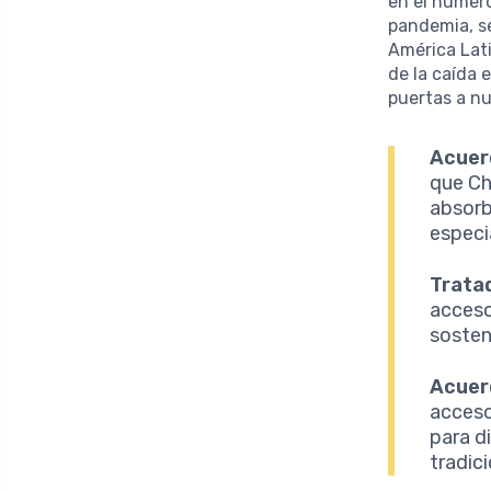
en el número
pandemia, se
América Lati
de la caída 
puertas a nu
Acuer
que Ch
absorb
especi
Trata
acceso
sosten
Acuer
acceso
para d
tradici