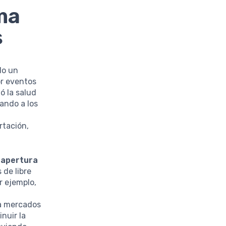
ma
s
do un
or eventos
ó la salud
ando a los
rtación,
a
apertura
 de libre
r ejemplo,
 a mercados
nuir la