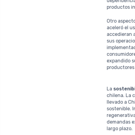
dependencia
productos i
Otro aspecto
aceleró el u
accedieran a
sus operacio
implementad
consumidores
expandido s
productores 
La
sostenib
chilena. La
llevado a C
sostenible. 
regenerativa
demandas ext
largo plazo.