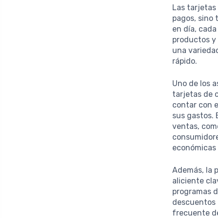
Las tarjetas
pagos, sino 
en día, cada
productos y 
una variedad
rápido.
Uno de los 
tarjetas de 
contar con e
sus gastos.
ventas, como
consumidore
económicas 
Además, la p
aliciente cl
programas de
descuentos e
frecuente de