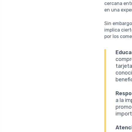
cercana entr
en una exper
Sin embargo,
implica cie
por los come
Educa
compre
tarjet
conoci
benefi
Respon
a la i
promov
import
Atenci