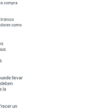
ada compra
ctrónico
midores como
es
sus
s
puede llevar
s deben
 la
frecer un