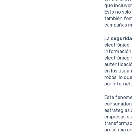
que incluyen
Esto no solo
también fom
campañas má
La
segurid
electrónico.
información 
electrónico
autenticació
en los usuar
robos, lo qu
por Internet
Este fenóme
consumidore
estrategias 
empresas es
transformaci
presencia en