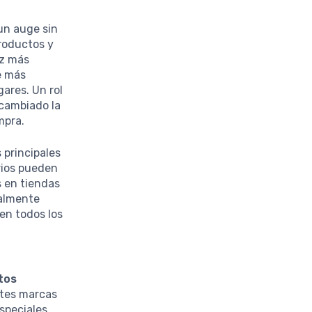
un auge sin
roductos y
ez más
ue más
ares. Un rol
 cambiado la
mpra.
 principales
rios pueden
s en tiendas
ialmente
en todos los
tos
ntes marcas
speciales