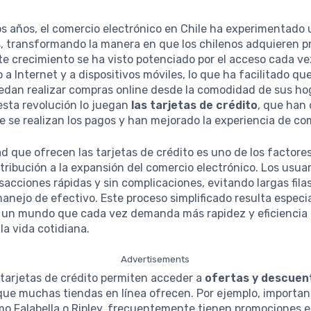
os años, el comercio electrónico en Chile ha experimentado 
, transformando la manera en que los chilenos adquieren p
ste crecimiento se ha visto potenciado por el acceso cada v
 a Internet y a dispositivos móviles, lo que ha facilitado q
dan realizar compras online desde la comodidad de sus hog
esta revolución lo juegan
las tarjetas de crédito
, que han
 se realizan los pagos y han mejorado la experiencia de co
 que ofrecen las tarjetas de crédito es uno de los factores
ribución a la expansión del comercio electrónico. Los usua
nsacciones rápidas y sin complicaciones, evitando largas fila
 manejo de efectivo. Este proceso simplificado resulta espec
n un mundo que cada vez demanda más rapidez y eficiencia 
la vida cotidiana.
Advertisements
tarjetas de crédito permiten acceder a
ofertas y descuen
ue muchas tiendas en línea ofrecen. Por ejemplo, importa
mo Falabella o Ripley, frecuentemente tienen promociones e