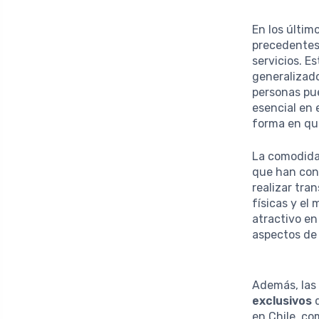
En los últim
precedentes
servicios. E
generalizado
personas pue
esencial en 
forma en que
La comodidad
que han cont
realizar tra
físicas y el
atractivo e
aspectos de 
Además, las 
exclusivos
q
en Chile, co