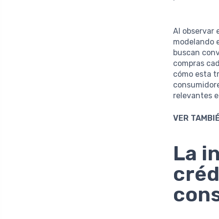
Al observar 
modelando el
buscan conv
compras cada
cómo esta t
consumidore
relevantes 
VER TAMBIÉ
La i
créd
con