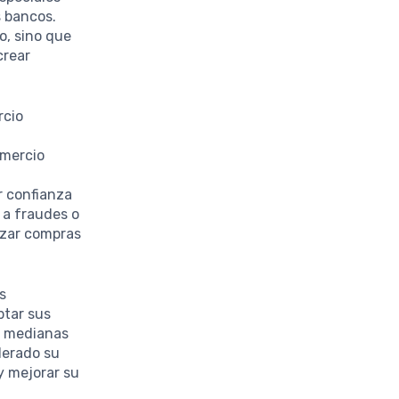
s bancos.
o, sino que
crear
rcio
u
omercio
r confianza
 a fraudes o
izar compras
s
ptar sus
 y medianas
lerado su
y mejorar su