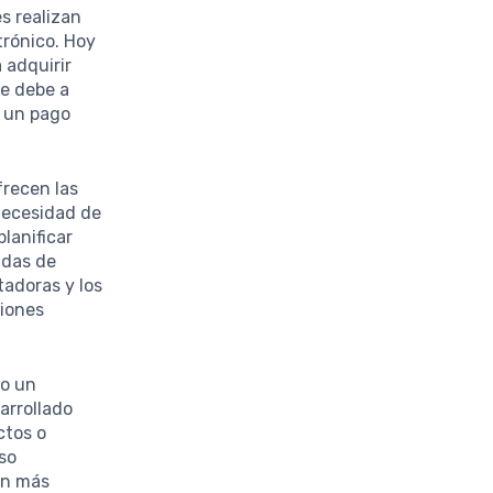
s realizan
trónico. Hoy
 adquirir
se debe a
e un pago
recen las
 necesidad de
planificar
adas de
tadoras y los
ciones
to un
arrollado
ctos o
so
ón más