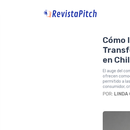
Cómo l
Transf
en Chi
El auge del co
ofrecen comod
permitido a la
consumidor, cr
POR:
LINDA