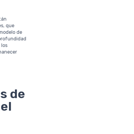
tán
es, que
 modelo de
 profundidad
 los
rmanecer
as de
el