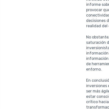
informe sobr
provocar que
conectividad
decisiones d
realidad de
No obstante,
saturación 
inversionist
información 
información 
de herramien
entorno.
En conclusió
inversiones 
ser más ági
estar consci
crítico haci
transformaci