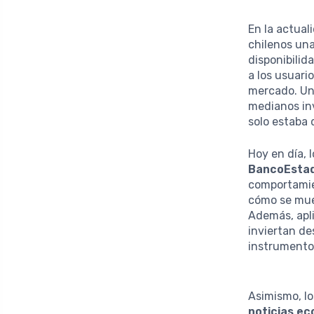
En la actual
chilenos un
disponibilid
a los usuari
mercado. Un
medianos in
solo estaba 
Hoy en día,
BancoEstad
comportamien
cómo se muev
Además, apl
inviertan de
instrumentos
Asimismo, lo
noticias e