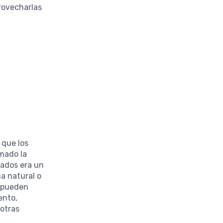
rovecharlas
 que los
rmado la
zados era un
na natural o
e pueden
ento,
 otras