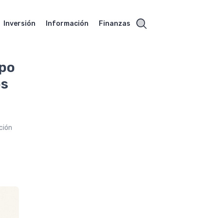
Inversión
Información
Finanzas
mpo
os
ción