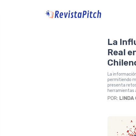
La Inf
Real en
Chilen
La información
permitiendo ma
presenta retos
herramientas a
POR:
LINDA