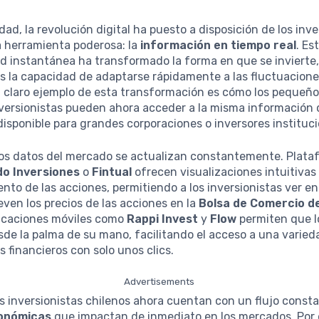
idad, la revolución digital ha puesto a disposición de los inv
a herramienta poderosa: la
información en tiempo real
. Es
ad instantánea ha transformado la forma en que se invierte
os la capacidad de adaptarse rápidamente a las fluctuacione
 claro ejemplo de esta transformación es cómo los pequeño
versionistas pueden ahora acceder a la misma información
disponible para grandes corporaciones o inversores instituci
 los datos del mercado se actualizan constantemente. Plat
o Inversiones
o
Fintual
ofrecen visualizaciones intuitivas
to de las acciones, permitiendo a los inversionistas ver en
en los precios de las acciones en la
Bolsa de Comercio d
icaciones móviles como
Rappi Invest
y
Flow
permiten que l
sde la palma de su mano, facilitando el acceso a una varied
 financieros con solo unos clics.
Advertisements
s inversionistas chilenos ahora cuentan con un flujo const
conómicas
que impactan de inmediato en los mercados. Por 