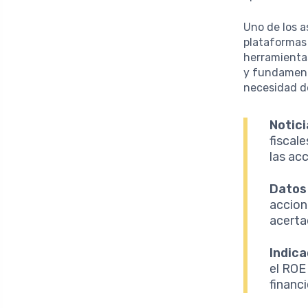
Uno de los a
plataformas 
herramientas
y fundamenta
necesidad de
Notic
fiscal
las ac
Datos
accion
acerta
Indica
el ROE
financ