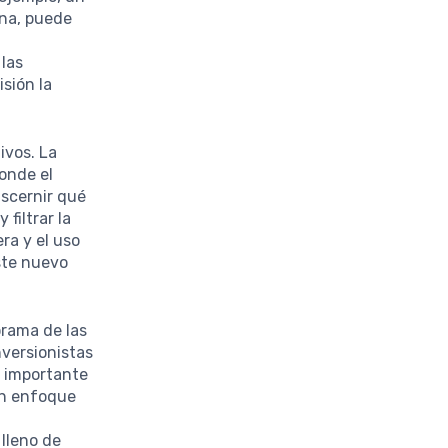
ena, puede
 las
sión la
ivos. La
donde el
iscernir qué
filtrar la
ra y el uso
ste nuevo
orama de las
nversionistas
s importante
 un enfoque
 lleno de