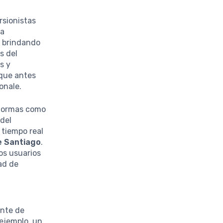
ersionistas
ta
, brindando
s del
s y
 que antes
onale.
aformas como
 del
 tiempo real
e Santiago
.
os usuarios
ad de
ante de
ejemplo, un