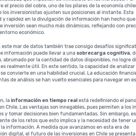
e el precio del cobre, uno de los pilares de la economía chil
 los inversionistas ajusten sus posiciones al instante. Esta
 y rapidez en la divulgación de información han hecho que
e inversión sean mucho más dinámicas, reflejando con preci
l entorno económico.
 este mar de datos también trae consigo desafíos significat
de información puede llevar a una
sobrecarga cognitiva
, 
a, abrumado por la cantidad de datos disponibles, no logre d
es realmente útil. En este sentido, la capacidad de analizar y 
se convierte en una habilidad crucial. La educación financie
tas de análisis se han vuelto esenciales para navegar en e
n, la
información en tiempo real
está redefiniendo el pan
en Chile. Las ventajas son innegables, pues permiten a los i
les y tomar decisiones bien fundamentadas. Sin embargo, e
ente de los retos que esto implica y la necesidad de tener
a la información. A medida que avanzamos en esta era de
ón digital, el futuro de las inversiones en Chile se presenta