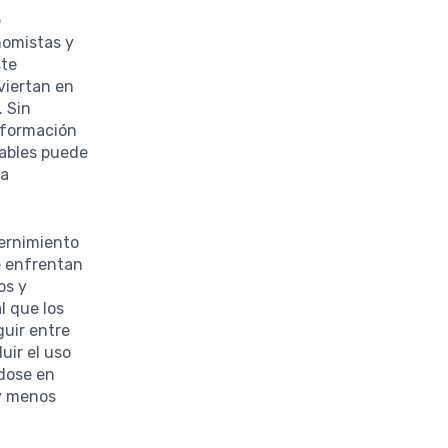
e
nomistas y
ste
viertan en
. Sin
nformación
iables puede
da
ernimiento
e enfrentan
os y
l que los
guir entre
uir el uso
ndose en
 y menos