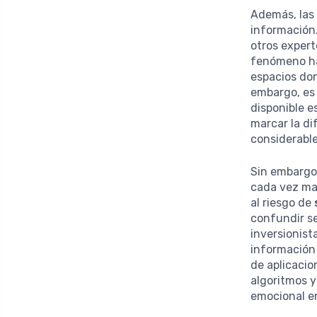
Además, las
información.
otros expert
fenómeno ha
espacios don
embargo, es
disponible e
marcar la di
considerable
Sin embargo
cada vez ma
al riesgo de
confundir se
inversionist
información 
de aplicacio
algoritmos 
emocional en