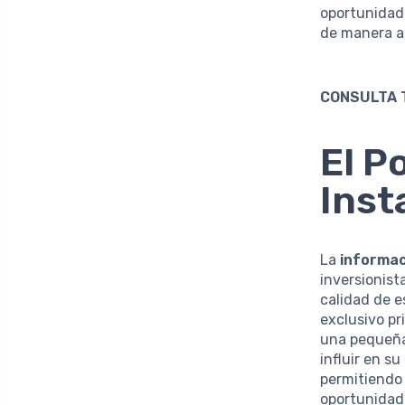
oportunidade
de manera 
CONSULTA 
El P
Inst
La
informac
inversionist
calidad de e
exclusivo pr
una pequeña
influir en s
permitiendo 
oportunidade