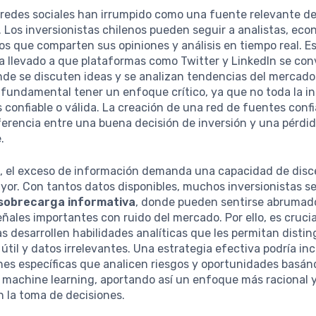
 redes sociales han irrumpido como una fuente relevante d
 Los inversionistas chilenos pueden seguir a analistas, eco
os que comparten sus opiniones y análisis en tiempo real. E
 llevado a que plataformas como Twitter y LinkedIn se con
de se discuten ideas y se analizan tendencias del mercado
 fundamental tener un enfoque crítico, ya que no toda la i
s confiable o válida. La creación de una red de fuentes conf
ferencia entre una buena decisión de inversión y una pérdi
.
, el exceso de información demanda una capacidad de disc
yor. Con tantos datos disponibles, muchos inversionistas s
sobrecarga informativa
, donde pueden sentirse abrumad
ñales importantes con ruido del mercado. Por ello, es crucia
as desarrollen habilidades analíticas que les permitan distin
útil y datos irrelevantes. Una estrategia efectiva podría incl
nes específicas que analicen riesgos y oportunidades basá
y machine learning, aportando así un enfoque más racional
 la toma de decisiones.