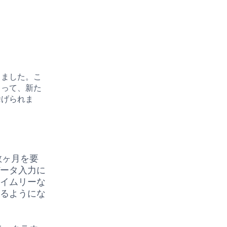
りました。こ
とって、新た
挙げられま
数ヶ月を要
データ入力に
タイムリーな
きるようにな