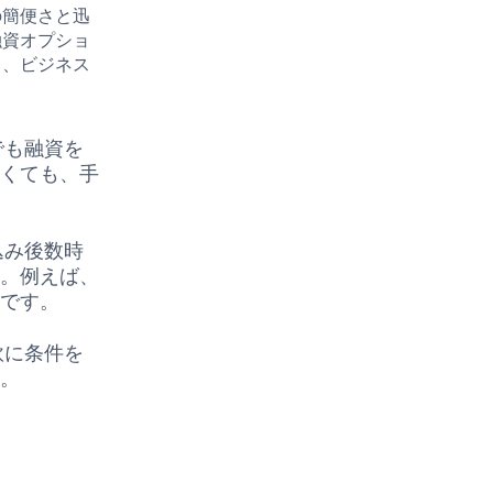
の簡便さと迅
融資オプショ
き、ビジネス
でも融資を
なくても、手
込み後数時
す。例えば、
能です。
軟に条件を
す。