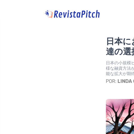
日本に
達の選
日本の小規模
様な融資方法
能な拡大が期
POR:
LINDA