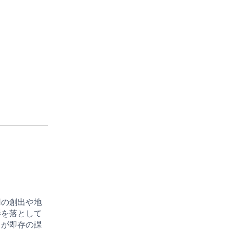
用の創出や地
影を落として
とが即存の課