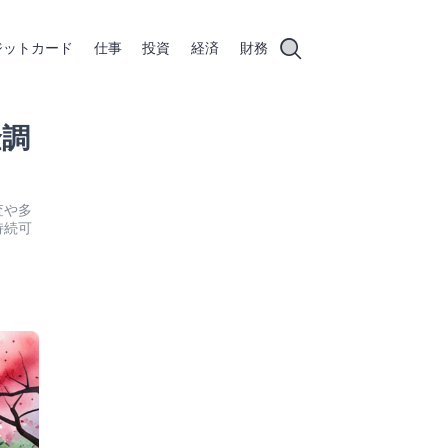
ジットカード
仕事
投資
経済
財務
金調
査や多
持続可