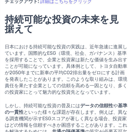
チェックアウト:
詳細はこちらをクリック
持続可能な投資の未来を見
据えて
日本における持続可能な投資の実践は、近年急速に進展し
ています。国際的なESG（環境、社会、ガバナンス）基準
を採用することで、企業と投資家は新たな価値を生み出す
ことが可能になっています。具体例として、トヨタ自動車
が2050年までに新車の平均CO2排出量をゼロにする計画
を発表したことがあります。このような取り組みは、環境
責任を果たす企業としての信頼を高める一因となり、多く
の投資家にとって魅力的な投資先となっています。
しかし、持続可能な投資の普及には
データの信頼性
や
基準
の一貫性
といった様々な課題が存在します。例えば、異な
る調査機関が示すESGスコアが著しく異なる場合、投資家
はどの情報を信頼すべきか困惑することがあります。これ
を解決するためには、
共通の評価基準
の策定が必要不可欠