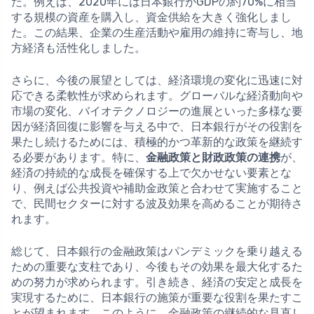
た。例えば、2020年には日本銀行がGDPの約70%に相当
する規模の資産を購入し、資金供給を大きく強化しまし
た。この結果、企業の生産活動や雇用の維持に寄与し、地
方経済も活性化しました。
さらに、今後の展望としては、経済環境の変化に迅速に対
応できる柔軟性が求められます。グローバルな経済動向や
市場の変化、バイオテクノロジーの進展といった多様な要
因が経済回復に影響を与える中で、日本銀行がその役割を
果たし続けるためには、積極的かつ革新的な政策を継続す
る必要があります。特に、
金融政策と財政政策の連携
が、
経済の持続的な成長を確保する上で欠かせない要素とな
り、例えば公共投資や補助金政策と合わせて実施すること
で、民間セクターに対する波及効果を高めることが期待さ
れます。
総じて、日本銀行の金融政策はパンデミックを乗り越える
ための重要な支柱であり、今後もその効果を最大化するた
めの努力が求められます。引き続き、経済の安定と成長を
実現するために、日本銀行の施策が重要な役割を果たすこ
とが望まれます。このように、金融政策の継続的な見直し