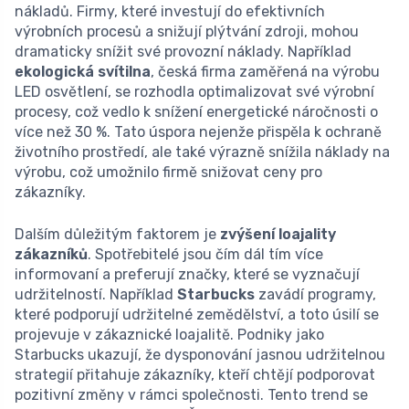
nákladů. Firmy, které investují do efektivních
výrobních procesů a snižují plýtvání zdroji, mohou
dramaticky snížit své provozní náklady. Například
ekologická svítilna
, česká firma zaměřená na výrobu
LED osvětlení, se rozhodla optimalizovat své výrobní
procesy, což vedlo k snížení energetické náročnosti o
více než 30 %. Tato úspora nejenže přispěla k ochraně
životního prostředí, ale také výrazně snížila náklady na
výrobu, což umožnilo firmě snižovat ceny pro
zákazníky.
Dalším důležitým faktorem je
zvýšení loajality
zákazníků
. Spotřebitelé jsou čím dál tím více
informovaní a preferují značky, které se vyznačují
udržitelností. Například
Starbucks
zavádí programy,
které podporují udržitelné zemědělství, a toto úsilí se
projevuje v zákaznické loajalitě. Podniky jako
Starbucks ukazují, že dysponování jasnou udržitelnou
strategií přitahuje zákazníky, kteří chtějí podporovat
pozitivní změny v rámci společnosti. Tento trend se