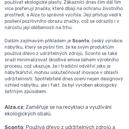
používat ekologické plasty. Zákazníci dnes čím dál tím
více preferují značky, které dbají na ochranu životního
prostředí, a Alza to správně vycítila. Její přístup vedl k
posílení pozitivního obrazu značky, což se odrazilo i v
nárůstu její oblíbenosti na trhu.
Dalším zajímavým příkladem je
Sconto
, český výrobce
nábytku, který se pyšní tím, že ke svým produktům
používá dřevo z udržitelných zdrojů. Sconto se také
snaží minimalizovat škodlivé emise během výrobního
procesu, což ukazuje, že i tradiční odvětví jako je
nábytkářství, mohou uskutečňovat inovace v oblasti
udržitelnosti. Spotřebitelé dnes ocení nejen designový
vzhled nábytku, ale i fakt, že byl vyroben ekologicky
šetrným způsobem.
Alza.cz
: Zaměřuje se na recyklaci a využívání
ekologických obalů.
Sconto
: Používá dřevo z udržitelných zdrojů a