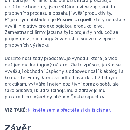
cítí obhájení v rámci společnosti, která prosazuje
udržitelné hodnoty, jsou většinou více zapojeni do
pracovního procesu a dosahují vyšší produktivity.
Příjemným příkladem je
Pilsner Urquell
, který neustále
vyvíjí iniciativy pro ekologickou produkci piva.
Zaměstnanci firmy jsou na tyto projekty hrdí, což se
projevuje v jejich angažovanosti a snaze o zlepšení
pracovních výsledků.
Udržitelnost tedy představuje výhodu, která je více
než jen marketingový nástroj. Je to způsob, jakým se
vyvážují obchodní úspěchy s odpovědností k ekologii a
komunitě. Firmy, které se odhodlávají k udržitelným
praktikám, vytvářejí nejen pozitivní obraz o sobě, ale
také přispívají k udržitelnějšímu a zdravějšímu
prostředí pro všechny občany České republiky.
VIZ TAKÉ:
Klikněte sem a přečtěte si další článek
Závěr