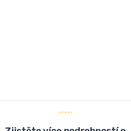
⭐⭐⭐⭐⭐
Zjistěte více podrobností o