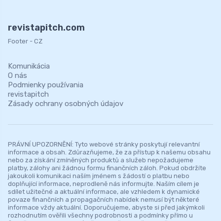
revistapitch.com
Footer - CZ
Komunikácia
O nás
Podmienky používania
revistapitch
Zásady ochrany osobných údajov
PRÁVNÍ UPOZORNĚNÍ: Tyto webové stránky poskytují relevantní
informace a obsah. Zdůrazňujeme, že za přístup k našemu obsahu
nebo za získání zmíněných produktů a služeb nepožadujeme
platby, zálohy ani žádnou formu finančních záloh. Pokud obdržíte
jakoukoli komunikaci naším jménem s žádostí o platbu nebo
doplňující informace, neprodleně nás informujte. Naším cílem je
sdílet užitečné a aktuální informace, ale vzhledem k dynamické
povaze finančních a propagačních nabídek nemusí být některé
informace vždy aktuální. Doporučujeme, abyste si před jakýmkoli
rozhodnutím ověřili všechny podrobnosti a podmínky přímo u