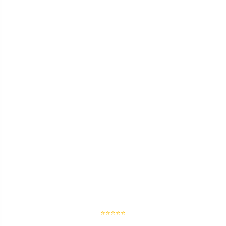
⭐⭐⭐⭐⭐