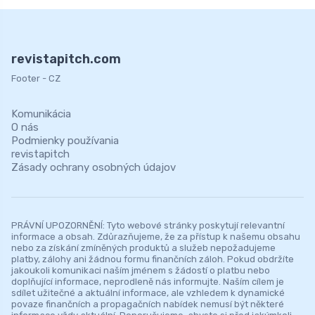
revistapitch.com
Footer - CZ
Komunikácia
O nás
Podmienky používania
revistapitch
Zásady ochrany osobných údajov
PRÁVNÍ UPOZORNĚNÍ: Tyto webové stránky poskytují relevantní
informace a obsah. Zdůrazňujeme, že za přístup k našemu obsahu
nebo za získání zmíněných produktů a služeb nepožadujeme
platby, zálohy ani žádnou formu finančních záloh. Pokud obdržíte
jakoukoli komunikaci naším jménem s žádostí o platbu nebo
doplňující informace, neprodleně nás informujte. Naším cílem je
sdílet užitečné a aktuální informace, ale vzhledem k dynamické
povaze finančních a propagačních nabídek nemusí být některé