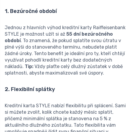
1. Bezúročné období
Jednou z hlavních výhod kreditní karty Raiffeisenbank
STYLE je možnost užít si až
55 dní bezúročného
období
. To znamená, že pokud splatíte svou útratu v
plné výši do stanoveného termínu, nebudete platit
žádné úroky. Tento benefit je ideální pro ty, kteří chtějí
využívat pohodlí kreditní karty bez dodatečných
nákladů.
Tip:
Vždy plaťte celý dlužný zůstatek v době
splatnosti, abyste maximalizovali své úspory.
2. Flexibilní splátky
Kreditní karta STYLE nabízí flexibilitu při splácení. Sami
si můžete zvolit, kolik chcete každý měsíc splatit,
přičemž minimální splátka je stanovena na 5 % z
aktuálního dlužného zůstatku. Tato flexibilita vám
umožňuje snadněji řídit svou finanční situaci v