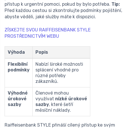
přístup k urgentní pomoci, pokud by bylo potřeba.
Tip:
Před každou cestou si zkontrolujte podmínky pojištění,
abyste věděli, jaké služby máte k dispozici.
ZÍSKEJTE SVOU RAIFFEISENBANK STYLE
PROSTŘEDNICTVÍM WEBU
Výhoda
Popis
Flexibilní
Nabízí široké možnosti
podmínky
splácení vhodné pro
různé potřeby
zákazníků.
Výhodné
Členové mohou
úrokové
využívat
nízké úrokové
sazby
sazby
, které šetří
měsíční náklady.
Raiffeisenbank STYLE přináší cílený přístup ke svým