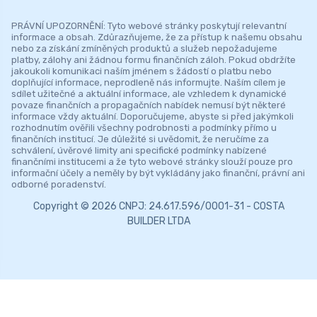
PRÁVNÍ UPOZORNĚNÍ: Tyto webové stránky poskytují relevantní
informace a obsah. Zdůrazňujeme, že za přístup k našemu obsahu
nebo za získání zmíněných produktů a služeb nepožadujeme
platby, zálohy ani žádnou formu finančních záloh. Pokud obdržíte
jakoukoli komunikaci naším jménem s žádostí o platbu nebo
doplňující informace, neprodleně nás informujte. Naším cílem je
sdílet užitečné a aktuální informace, ale vzhledem k dynamické
povaze finančních a propagačních nabídek nemusí být některé
informace vždy aktuální. Doporučujeme, abyste si před jakýmkoli
rozhodnutím ověřili všechny podrobnosti a podmínky přímo u
finančních institucí. Je důležité si uvědomit, že neručíme za
schválení, úvěrové limity ani specifické podmínky nabízené
finančními institucemi a že tyto webové stránky slouží pouze pro
informační účely a neměly by být vykládány jako finanční, právní ani
odborné poradenství.
Copyright © 2026 CNPJ: 24.617.596/0001-31 - COSTA
BUILDER LTDA