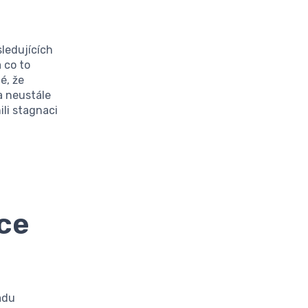
ledujících
 co to
é, že
a neustále
ili stagnaci
ce
adu