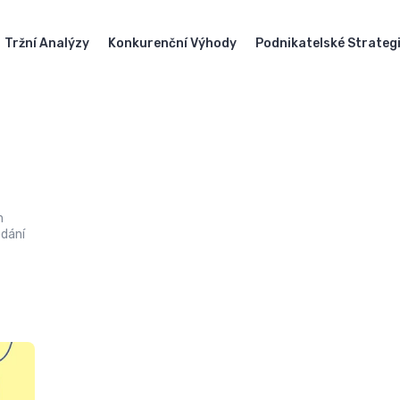
Tržní Analýzy
Konkurenční Výhody
Podnikatelské Strateg
m
odání