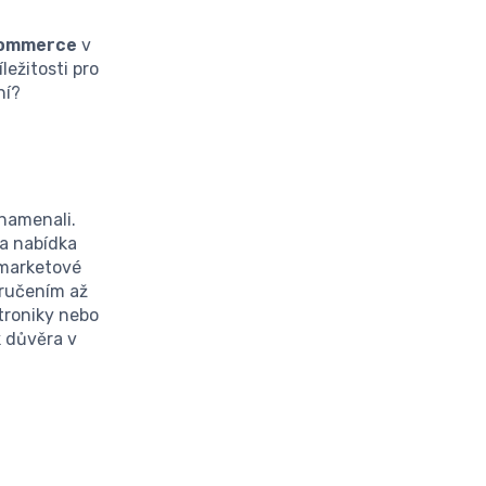
ommerce
v
ležitosti pro
ní?
znamenali.
la nabídka
rmarketové
oručením až
ktroniky nebo
k důvěra v