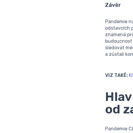
Závěr
Pandemie nám
odstavcích 
znamená pro
budoucnost 
sledovat měn
a zůstali k
VIZ TAKÉ:
K
Hlav
od z
Pandemie CO