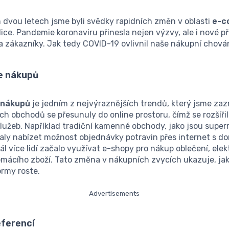
 dvou letech jsme byli svědky rapidních změn v oblasti
e-c
ice. Pandemie koronaviru přinesla nejen výzvy, ale i nové pří
 zákazníky. Jak tedy COVID-19 ovlivnil naše nákupní chová
ne nákupů
 nákupů
je jedním z nejvýraznějších trendů, který jsme za
h obchodů se přesunuly do online prostoru, čímž se rozšíři
služeb. Například tradiční kamenné obchody, jako jsou supe
aly nabízet možnost objednávky potravin přes internet s d
l více lidí začalo využívat e-shopy pro nákup oblečení, ele
omácího zboží. Tato změna v nákupních zvycích ukazuje, ja
ormy roste.
Advertisements
ferencí