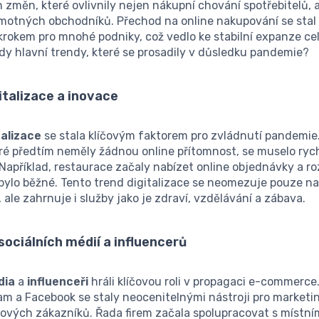
měn, které ovlivnily nejen nákupní chování spotřebitelů, a
amotných obchodníků. Přechod na online nakupování se stal
rokem pro mnohé podniky, což vedlo ke stabilní expanze cel
dy hlavní trendy, které se prosadily v důsledku pandemie?
italizace a inovace
talizace
se stala klíčovým faktorem pro zvládnutí pandemi
ré předtím neměly žádnou online přítomnost, se muselo ryc
 Například, restaurace začaly nabízet online objednávky a roz
bylo běžné. Tento trend digitalizace se neomezuje pouze n
ale zahrnuje i služby jako je zdraví, vzdělávání a zábava.
sociálních médií a influencerů
dia
a
influenceři
hráli klíčovou roli v propagaci e-commerce
am a Facebook se staly neocenitelnými nástroji pro marketi
ových zákazníků. Řada firem začala spolupracovat s místní