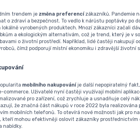
dním trendem je
změna preferencí
zákazníků. Pandemie n
mat o zdraví a bezpečnost. To vedlo k nárůstu poptávky po 
 lokálně vyrobených produktech. Mnozí zákazníci začali dá
kům a ekologickým alternativám, což je trend, který je v s
bavami o životní prostředí. Například, lidé častěji nakupují o
robců, čímž podporují místní ekonomiku i zdravější životní s
akupování
popularita
mobilního nakupování
je další nepopiratelný fakt,
e-commerce. Uživatelé nyní častěji využívají mobilní aplika
malizované pro zařízení, což zrychluje a usnadňuje celý nák
kazují, že značná část nákupů v roce 2022 byla realizována
vím mobilních telefonů. To otevírá nové možnosti jak pro na
, kteří mohou efektivněji oslovit zákazníky prostřednictvím
a nabídky.