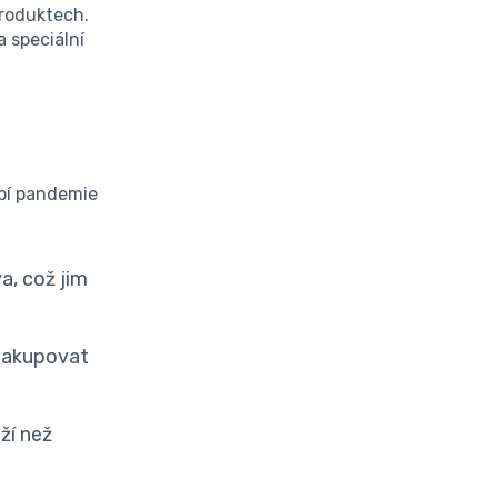
produktech.
 speciální
obí pandemie
, což jim
 nakupovat
ží než