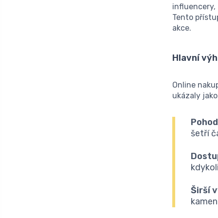
influencery,
Tento přístu
akce.
Hlavní vý
Online naku
ukázaly jak
Pohodl
šetří 
Dostu
kdykol
Širší 
kamenn