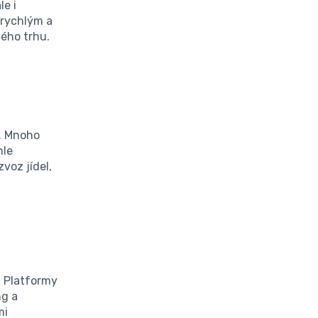
le i
 rychlým a
ého trhu.
e. Mnoho
hle
voz jídel,
a
. Platformy
ng a
mi